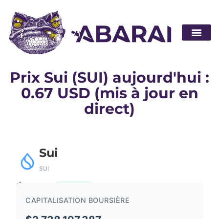
Devenir pa
Prix Sui (SUI) aujourd'hui :
0.67 USD (mis à jour en
direct)
Sui
SUI
$0.67
0.06%
CAPITALISATION BOURSIÈRE