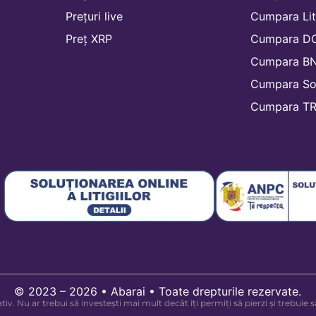
Prețuri live
Cumpara Lit
Preț XRP
Cumpara D
Cumpara B
Cumpara So
Cumpara TR
© 2023 – 2026 • Abarai • Toate drepturile rezervate.
tiv. Nu ar trebui să investești mai mult decât îți permiți să pierzi și trebuie s