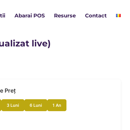
ii
Abarai POS
Resurse
Contact
alizat live)
e Preț
3 Luni
6 Luni
1 An