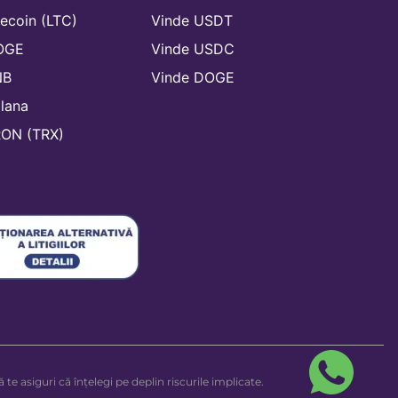
ecoin (LTC)
Vinde USDT
OGE
Vinde USDC
NB
Vinde DOGE
lana
ON (TRX)
ă te asiguri că înțelegi pe deplin riscurile implicate.