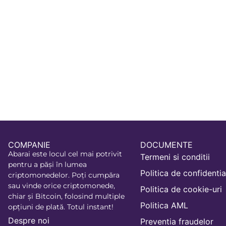
ethplorer.io
Facebook
COMPANIE
DOCUMENTE
Abarai este locul cel mai potrivit
Termeni si conditii
pentru a păși în lumea
Politica de confidentia
criptomonedelor. Poți cumpăra
sau vinde orice criptomonede,
Politica de cookie-uri
chiar și Bitcoin, folosind multiple
Politica AML
opțiuni de plată. Totul instant!
Despre noi
Preventia fraudelor