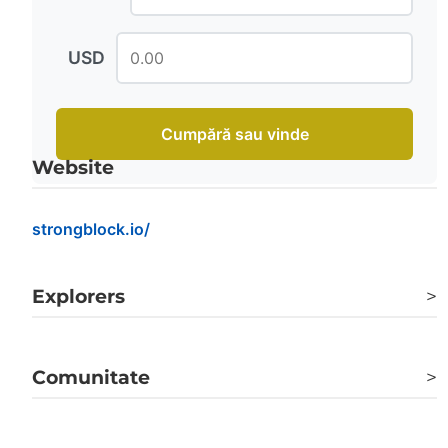
USD
Cumpără sau vinde
Website
strongblock.io/
Explorers
>
etherscan.io
Comunitate
>
intel.arkm.com
Twitter