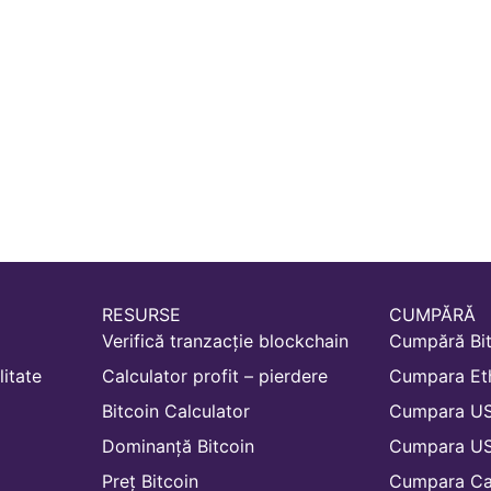
RESURSE
CUMPĂRĂ
Verifică tranzacție blockchain
Cumpără Bit
litate
Calculator profit – pierdere
Cumpara Et
Bitcoin Calculator
Cumpara U
Dominanță Bitcoin
Cumpara U
Preț Bitcoin
Cumpara Ca