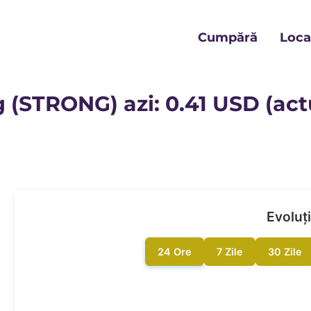
Cumpără
Locat
 (STRONG) azi: 0.41 USD (actu
Evoluți
24 Ore
7 Zile
30 Zile