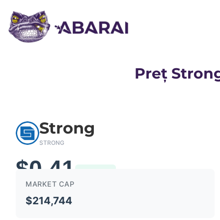
Preț Strong
Strong
STRONG
$0.41
0.32%
MARKET CAP
$214,744