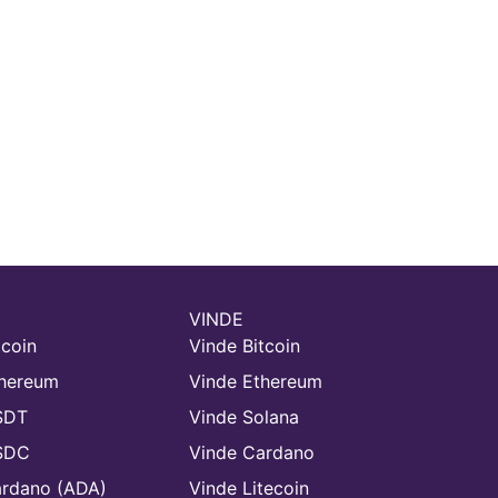
VINDE
coin
Vinde Bitcoin
hereum
Vinde Ethereum
SDT
Vinde Solana
SDC
Vinde Cardano
rdano (ADA)
Vinde Litecoin