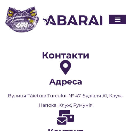
Стати п
Контакти
Адреса
Вулиця Tăietura Turcului, № 47, будівля A1, Клуж-
Напока, Клуж, Румунія