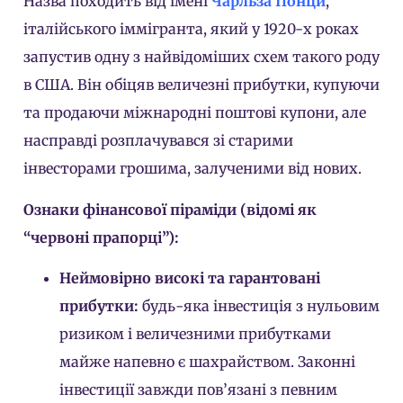
Назва походить від імені
Чарльза Понци
,
італійського іммігранта, який у 1920-х роках
запустив одну з найвідоміших схем такого роду
в США. Він обіцяв величезні прибутки, купуючи
та продаючи міжнародні поштові купони, але
насправді розплачувався зі старими
інвесторами грошима, залученими від нових.
Ознаки фінансової піраміди (відомі як
“червоні прапорці”):
Неймовірно високі та гарантовані
прибутки:
будь-яка інвестиція з нульовим
ризиком і величезними прибутками
майже напевно є шахрайством. Законні
інвестиції завжди пов’язані з певним