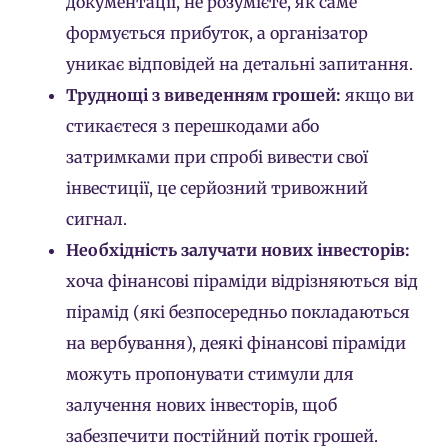
документації, не розумієте, як саме
формується прибуток, а організатор
уникає відповідей на детальні запитання.
Труднощі з виведенням грошей:
якщо ви
стикаєтеся з перешкодами або
затримками при спробі вивести свої
інвестиції, це серйозний тривожний
сигнал.
Необхідність залучати нових інвесторів:
хоча фінансові піраміди відрізняються від
пірамід (які безпосередньо покладаються
на вербування), деякі фінансові піраміди
можуть пропонувати стимули для
залучення нових інвесторів, щоб
забезпечити постійний потік грошей.