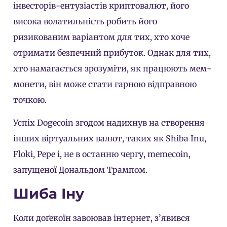
інвесторів-ентузіастів криптовалют, його
висока волатильність робить його
ризикованим варіантом
для тих, хто хоче
отримати безпечний прибуток. Однак для тих,
хто намагається зрозуміти, як працюють мем-
монети, він може стати гарною відправною
точкою.
Успіх Dogecoin згодом надихнув на створення
інших віртуальних валют, таких як Shiba Inu,
Floki, Pepe і, не в останню чергу, memecoin,
запущеної Дональдом Трампом.
Шиба Іну
Коли доґекоїн завоював інтернет, з’явився