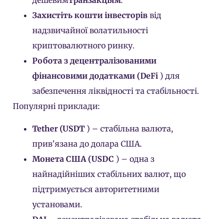
дешевим
транзакціям
.
Захистіть кошти інвесторів
від
надзвичайної волатильності
криптовалютного ринку.
Робота з децентралізованими
фінансовими додатками (DeFi
) для
забезпечення ліквідності та стабільності.
Популярні приклади:
Tether (USDT
) – стабільна валюта,
прив’язана до долара США.
Монета США (USDC
) – одна з
найнадійніших стабільних валют, що
підтримується авторитетними
установами.