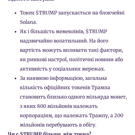
Токен $TRUMP запускається на блокчейні
Solana.
Як і більшість мемекоінів, $TRUMP
надзвичайно волатильний. На його
вартість можуть впливати такі фактори,
як ринкові настрої, політичні новини або
активність у соціальних мережах.
За наявною інформацією, загальна
кількість офіційних токенів Трампа
становить близько одного мільярда монет,
з яких 800 мільйонів належать
корпораціям, що належать Трампу, а 200
мільйонів перебувають в обігу.
Чи є $TRUMP більше, ніж тренд?