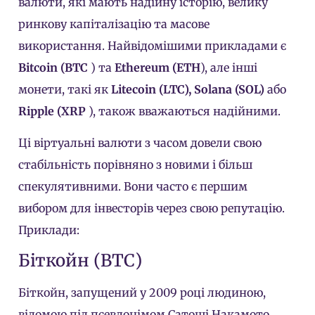
валюти, які мають надійну історію, велику
ринкову капіталізацію та масове
використання. Найвідомішими прикладами є
Bitcoin (BTC
) та
Ethereum (ETH
), але інші
монети, такі як
Litecoin (LTC), Solana (SOL)
або
Ripple (XRP
), також вважаються надійними.
Ці віртуальні валюти з часом довели свою
стабільність порівняно з новими і більш
спекулятивними. Вони часто є першим
вибором для інвесторів через свою репутацію.
Приклади:
Біткойн (BTC)
Біткойн, запущений у 2009 році людиною,
відомою під псевдонімом Сатоші Накамото,