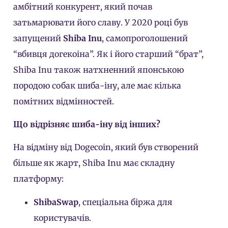
амбітний конкурент, який почав
затьмарювати його славу. У 2020 році був
запущений
Shiba Inu
, самопроголошений
“вбивця догекоіна”. Як і його старший “брат”,
Shiba Inu також натхненний японською
породою собак шиба-іну, але має кілька
помітних відмінностей.
Що відрізняє шиба-іну від інших?
На відміну від Dogecoin, який був створений
більше як жарт, Shiba Inu має складну
платформу:
ShibaSwap
, спеціальна біржа для
користувачів.