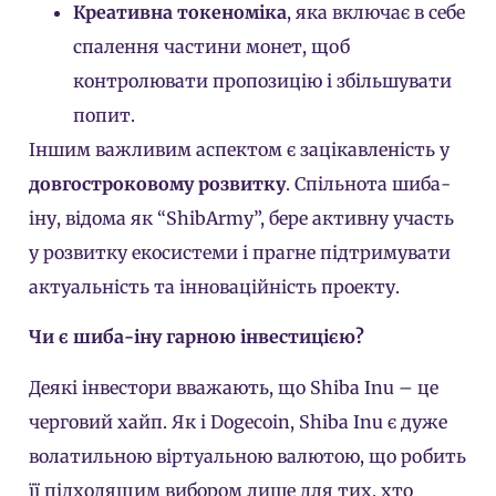
Креативна токеноміка
, яка включає в себе
спалення частини монет, щоб
контролювати пропозицію і збільшувати
попит.
Іншим важливим аспектом є зацікавленість у
довгостроковому розвитку
. Спільнота шиба-
іну, відома як “ShibArmy”, бере активну участь
у розвитку екосистеми і прагне підтримувати
актуальність та інноваційність проекту.
Чи є шиба-іну гарною інвестицією?
Деякі інвестори вважають, що Shiba Inu – це
черговий хайп. Як і Dogecoin, Shiba Inu є дуже
волатильною віртуальною валютою, що робить
її підходящим вибором лише для тих, хто