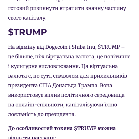
готовий ризикнути втратити значну частину
свого капіталу.
$TRUMP
На відміну від Dogecoin і Shiba Inu, $TRUMP –
це більше, ніж віртуальна валюта, це політичне
і культурне висловлювання. Ця віртуальна
валюта є, по суті, символом для прихильників
президента США Дональда Трампа. Вона
використовує вплив політичного середовища
на онлайн-спільноти, капіталізуючи їхню
лояльність до президента.
До особливостей токена $TRUMP можна
віднести
наступні
: