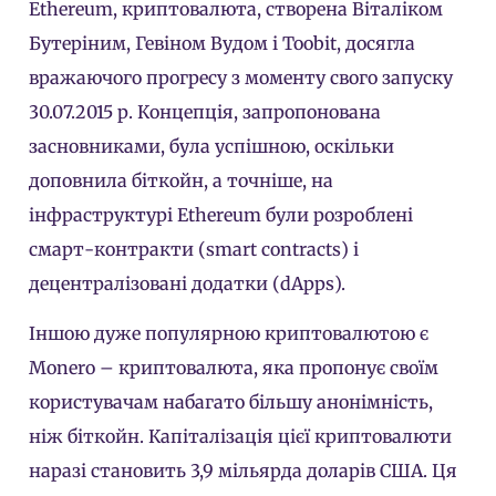
Ethereum, криптовалюта, створена Віталіком
Бутеріним, Гевіном Вудом і Toobit, досягла
вражаючого прогресу з моменту свого запуску
30.07.2015 р. Концепція, запропонована
засновниками, була успішною, оскільки
доповнила біткойн, а точніше, на
інфраструктурі Ethereum були розроблені
смарт-контракти (smart contracts) і
децентралізовані додатки (dApps).
Іншою дуже популярною криптовалютою є
Monero – криптовалюта, яка пропонує своїм
користувачам набагато більшу анонімність,
ніж біткойн. Капіталізація цієї криптовалюти
наразі становить 3,9 мільярда доларів США. Ця