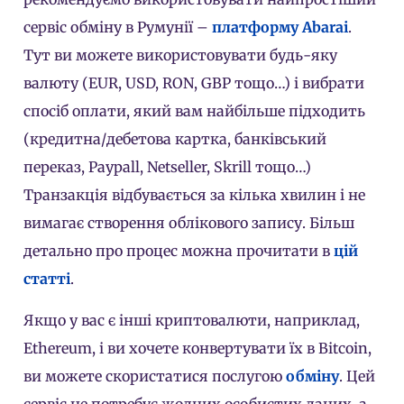
сервіс обміну в Румунії –
платформу Abarai
.
Тут ви можете використовувати будь-яку
валюту (EUR, USD, RON, GBP тощо…) і вибрати
спосіб оплати, який вам найбільше підходить
(кредитна/дебетова картка, банківський
переказ, Paypall, Netseller, Skrill тощо…)
Транзакція відбувається за кілька хвилин і не
вимагає створення облікового запису. Більш
детально про процес можна прочитати в
цій
статті
.
Якщо у вас є інші криптовалюти, наприклад,
Ethereum, і ви хочете конвертувати їх в Bitcoin,
ви можете скористатися послугою
обміну
. Цей
сервіс не потребує жодних особистих даних, а