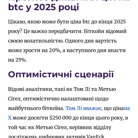
btc у 2025 році
Цікаво, якою може бути ціна btc до кінця 2025
року? Це важко передбачити. Біткойн відомий
своєю волатильністю. Одного дня вартість
може зрости на 20%, а наступного дня впасти
на 25%.
Оптимістичні сценарії
Відомі аналітики, такі як Том Лі та Метью
Сігел, оптимістично налаштовані щодо
майбутнього біткоїна.
Том Лі вважає,
що ціна
на
X
може досягти $250 000 до кінця цього року, в
той час як Метью Сігел, керівник відділу
досліджень цифрових активів VanEck,