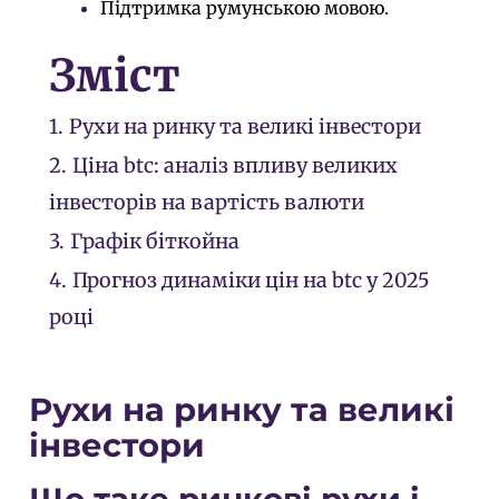
Підтримка румунською мовою.
Зміст
1.
Рухи на ринку та великі інвестори
2.
Ціна btc: аналіз впливу великих
інвесторів на вартість валюти
3.
Графік біткойна
4.
Прогноз динаміки цін на btc у 2025
році
Рухи на ринку та великі
інвестори
Що таке ринкові рухи і