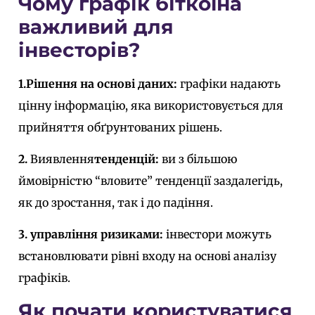
Чому графік біткоїна
важливий для
інвесторів?
1.
Рішення на основі даних:
графіки надають
цінну інформацію, яка використовується для
прийняття обґрунтованих рішень.
2.
Виявлення
тенденцій:
ви з більшою
ймовірністю “вловите” тенденції заздалегідь,
як до зростання, так і до падіння.
3. управління ризиками:
інвестори можуть
встановлювати рівні входу на основі аналізу
графіків.
Як почати користуватися