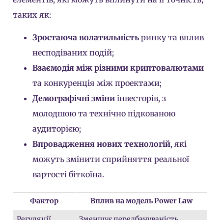
таких як:
Зростаюча волатильність
ринку та вплив
несподіваних подій;
Взаємодія між різними криптовалютами
та конкуренція між проектами;
Демографічні зміни
інвесторів, з
молодшою та технічно підкованою
аудиторією;
Впровадження нових технологій
, які
можуть змінити сприйняття реальної
вартості біткоїна.
Фактор
Вплив на модель Power Law
Регуляції
Зменшує передбачуваність,