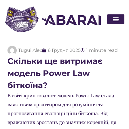
Стати п
Tugui Alex
6 Грудня 2025
1 minute read
Скільки ще витримає
модель Power Law
біткоїна?
В світі криптовалют модель Power Law стала
важливим орієнтиром для розуміння та
прогнозування еволюції ціни біткоїна. Від
вражаючих зростань до значних корекцій, ця