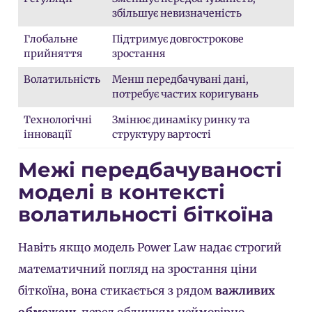
збільшує невизначеність
Глобальне
Підтримує довгострокове
прийняття
зростання
Волатильність
Менш передбачувані дані,
потребує частих коригувань
Технологічні
Змінює динаміку ринку та
інновації
структуру вартості
Межі передбачуваності
моделі в контексті
волатильності біткоїна
Навіть якщо модель Power Law надає строгий
математичний погляд на зростання ціни
біткоїна, вона стикається з рядом
важливих
обмежень
перед обличчям неймовірно