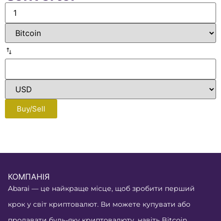
Buy/Sell
КОМПАНІЯ
Abarai — це найкраще місце, щоб зробити перший
крок у світ криптовалют. Ви можете купувати або
продавати будь-яку криптовалюту, навіть Bitcoin,