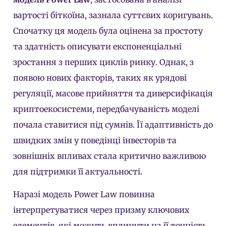
вартості біткоїна, зазнала суттєвих коригувань.
Спочатку ця модель була оцінена за простоту
та здатність описувати експоненціальні
зростання з перших циклів ринку. Однак, з
появою нових факторів, таких як урядові
регуляції, масове прийняття та диверсифікація
криптоекосистеми, передбачуваність моделі
почала ставитися під сумнів. Її адаптивність до
швидких змін у поведінці інвесторів та
зовнішніх впливах стала критично важливою
для підтримки її актуальності.
Наразі модель Power Law повинна
інтерпретуватися через призму ключових
елементів, які можуть вплинути на її точність,