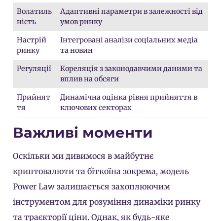
Волатиль
Адаптивні параметри в залежності від
ність
умов ринку
Настрій
Інтегровані аналізи соціальних медіа
ринку
та новин
Регуляції
Кореляція з законодавчими даними та
вплив на обсяги
Прийнят
Динамічна оцінка рівня прийняття в
тя
ключових секторах
Важливі моменти
Оскільки ми дивимося в майбутнє
криптовалюти та біткоїна зокрема, модель
Power Law залишається захоплюючим
інструментом для розуміння динаміки ринку
та траєкторії ціни. Однак, як будь-яке