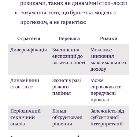
ризиками, таких як динамічні стоп-лосси
Розуміння того, що будь-яка модель є
прогнозом, а не гарантією
Стратегія
Перевага
Ризики
Диверсифікація
Зменшення
Можливе
експозиції до
зниження
волатильності
максимального
доходу
Динамічний
Захист у разі
Може
стоп-лосс
різкого
спровокувати
падіння
передчасні
продажі
Перiодичний
Більш
Залежність від
технічний
обґрунтовані
суб’єктивної
аналіз
рішення
інтерпретації