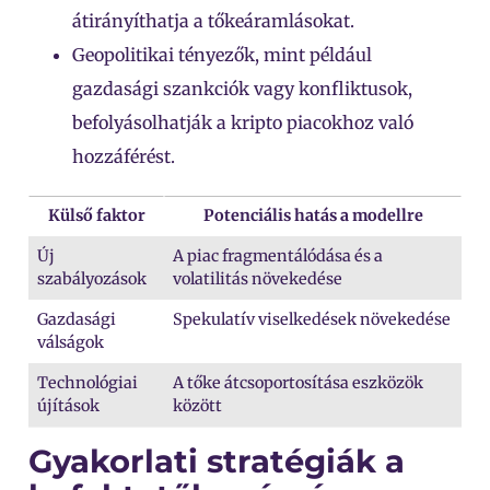
átirányíthatja a tőkeáramlásokat.
Geopolitikai tényezők, mint például
gazdasági szankciók vagy konfliktusok,
befolyásolhatják a kripto piacokhoz való
hozzáférést.
Külső faktor
Potenciális hatás a modellre
Új
A piac fragmentálódása és a
szabályozások
volatilitás növekedése
Gazdasági
Spekulatív viselkedések növekedése
válságok
Technológiai
A tőke átcsoportosítása eszközök
újítások
között
Gyakorlati stratégiák a