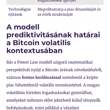
kiigazításokat igényel
Technológiai
Megváltoztatja a piac dinamikáját és
újítások
az érték struktúráját
A modell
prediktivitásának határai
a Bitcoin volatilis
kontextusában
Bár a Power Law modell szigorú matematikai
perspektívát nyújt a Bitcoin árának növekedéséről,
számos
fontos korlátozással
szembesül a kripto
piac hihetetlenül volatilis természetével. A magas
volatilitás hirtelen ingadozásokat generálhat,
amelyeket nehezen előre jelezhető külső tényezők
befolyásolnak, mint például a váratlan