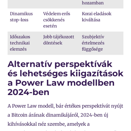
hozamban
Dinamikus
Védelem erős
Korai eladások
stop-loss
csökkenés
kiváltása
esetén
Időszakos
Jobb tájékozott
Szubjektív
technikai
döntések
értelmezés
elemzés
függősége
Alternatív perspektívák
és lehetséges kiigazítások
a Power Law modellben
2024-ben
A Power Law modell, bár értékes perspektívát nyújt
a Bitcoin árának dinamikájáról, 2024-ben új
kihívásokkal néz szembe, amelyek a