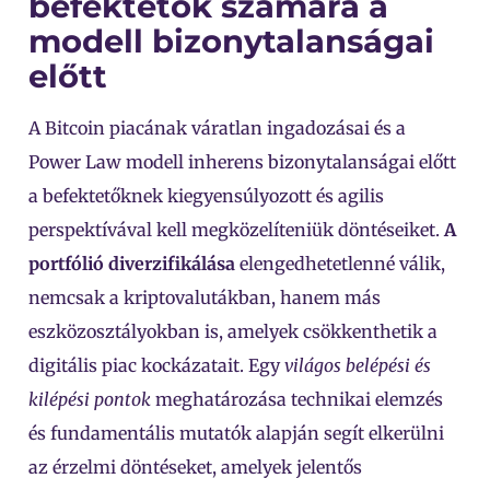
befektetők számára a
modell bizonytalanságai
előtt
A Bitcoin piacának váratlan ingadozásai és a
Power Law modell inherens bizonytalanságai előtt
a befektetőknek kiegyensúlyozott és agilis
perspektívával kell megközelíteniük döntéseiket.
A
portfólió diverzifikálása
elengedhetetlenné válik,
nemcsak a kriptovalutákban, hanem más
eszközosztályokban is, amelyek csökkenthetik a
digitális piac kockázatait. Egy
világos belépési és
kilépési pontok
meghatározása technikai elemzés
és fundamentális mutatók alapján segít elkerülni
az érzelmi döntéseket, amelyek jelentős