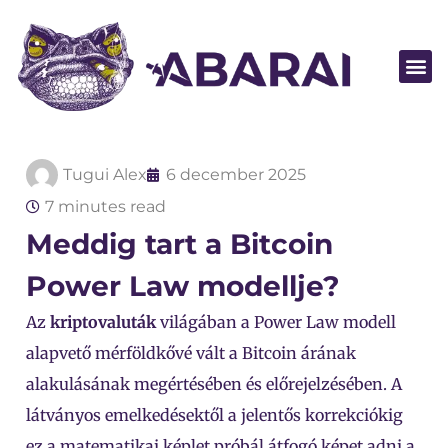
Legyen part
Tugui Alex
6 december 2025
7 minutes read
Meddig tart a Bitcoin
Power Law modellje?
Az
kriptovaluták
világában a Power Law modell
alapvető mérföldkővé vált a Bitcoin árának
alakulásának megértésében és előrejelzésében. A
látványos emelkedésektől a jelentős korrekciókig
ez a matematikai képlet próbál átfogó képet adni a