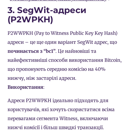
3. SegWit-адреси
(P2WPKH)
P2WWPKH (Pay to Witness Public Key Key Hash)
адреси – це ще один варіант SegWit адрес, що
починається з “bc1”
. Це найновіші та
найефективніші способи використання Bitcoin,
що пропонують середню комісію на 40%
нижчу, ніж застарілі адреси.
Використання
:
Адреси P2WWPKH ідеально підходять для
користувачів, які хочуть скористатися всіма
перевагами сегмента Witness, включаючи
нижчі комісії і більш швидкі транзакції.