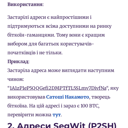
Використання
:
Застарілі адреси є найпростішими і
підтримуються всіма доступними на ринку
біткоїн-гаманцями. Тому вони є кращим
вибором для багатьох користувачів-
початківців і не тільки.
Приклад
:
Застаріла адреса може виглядати наступним
чином:
“
1A1zP1eP5QQGefi2DMPTfTL5SLmv7DivfNa
“, яку
використовував
Сатоші Накамото
, творець
біткоїна. На цій адресі і зараз є 100 BTC,
перевірити можна
тут
.
2. Адреси SegWit (P2SH)