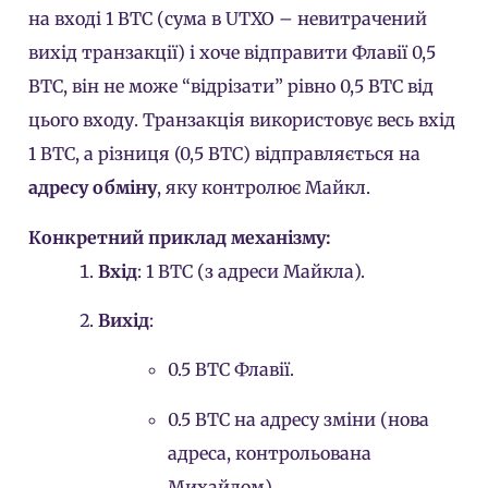
на вході 1 BTC (сума в UTXO – невитрачений
вихід транзакції) і хоче відправити Флавії 0,5
BTC, він не може “відрізати” рівно 0,5 BTC від
цього входу. Транзакція використовує весь вхід
1 BTC, а різниця (0,5 BTC) відправляється на
адресу обміну
, яку контролює Майкл.
Конкретний приклад механізму:
Вхід
: 1 BTC (з адреси Майкла).
Вихід
:
0.5 BTC Флавії.
0.5 BTC на адресу зміни (нова
адреса, контрольована
Михайлом).