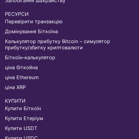
Запобігання шахрайству
РЕСУРСИ
Перевірити транзакцію
Домінування Біткоїна
Калькулятор прибутку Bitcoin – симулятор
прибутку/збитку криптовалюти
Біткоїн-калькулятор
ціна біткойна
ціна Ethereum
ціна XRP
КУПИТИ
Купити Біткоїн
Купити Етеріум
Купити USDT
Купити USDC