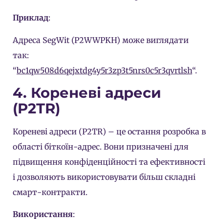
Приклад
:
Адреса SegWit (P2WWPKH) може виглядати
так:
“
bc1qw508d6qejxtdg4y5r3zp3t5nrs0c5r3qvrtlsh
“.
4. Кореневі адреси
(P2TR)
Кореневі адреси (P2TR) – це остання розробка в
області біткоїн-адрес. Вони призначені для
підвищення конфіденційності та ефективності
і дозволяють використовувати більш складні
смарт-контракти.
Використання
: