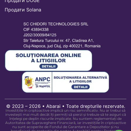
Продати DOGE
Продати Solana
© 2023 – 2026 • Abarai • Toate drepturile rezervate.
Investițiile în criptoactive implică un risc semnificativ. Nu ar trebui să
investești mai mult decât îți permiți să pierzi și trebuie să te asiguri că
înțelegi pe deplin riscurile implicate. Nu suntem reglementați de
Autoritatea de Supraveghere Financiară, iar investițiile în criptoactive
nu sunt acoperite de Fondul de Garantare a Depozitelor și nu
beneficiază de protecție din partea Autorității pentru Protecția