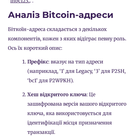
“
lnbc123..
.”.
Аналіз Bitcoin-адреси
Біткоїн-адреса складається з декількох
компонентів, кожен з яких відіграє певну роль.
Ось їх короткий опис:
Префікс
: вказує на тип адреси
(наприклад, ‘1’ для Legacy, ‘3’ для P2SH,
‘bc1’ для P2WPKH).
Хеш відкритого ключа
: Це
зашифрована версія вашого відкритого
ключа, яка використовується для
ідентифікації місця призначення
транзакції.