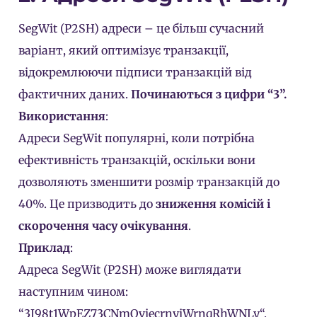
SegWit (P2SH) адреси – це більш сучасний
варіант, який оптимізує транзакції,
відокремлюючи підписи транзакцій від
фактичних даних.
Починаються з цифри “3”.
Використання
:
Адреси SegWit популярні, коли потрібна
ефективність транзакцій, оскільки вони
дозволяють зменшити розмір транзакцій до
40%. Це призводить до
зниження комісій і
скорочення часу очікування
.
Приклад
:
Адреса SegWit (P2SH) може виглядати
наступним чином:
“
3J98t1WpEZ73CNmQviecrnyiWrnqRhWNLy
“.