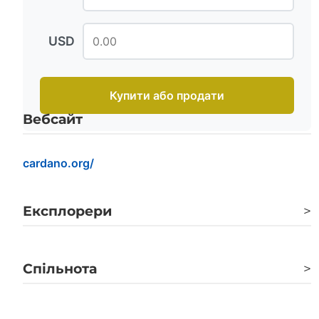
USD
Купити або продати
Вебсайт
cardano.org/
Експлорери
>
cardanoscan.io
Спільнота
>
cardanoexplorer.com
Twitter