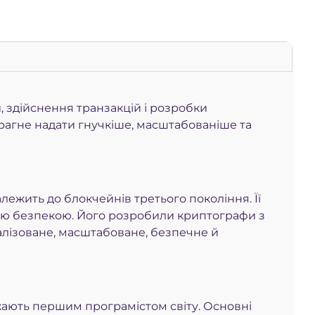
 здійснення транзакцій і розробки
прагне надати гнучкіше, масштабованіше та
лежить до блокчейнів третього покоління. Її
ою безпекою. Його розробили криптографи з
ралізоване, масштабоване, безпечне й
жають першим програмістом світу. Основні