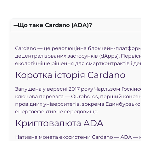
adaex.org
Reddit
adastat.net
Що таке Cardano (ADA)?
Forum Oficial
ada.tokenview.io
Cardano — це революційна блокчейн-платформа,
3xpl.com
децентралізованих застосунків (dApps). Перві
екологічніше рішення для смартконтрактів і де
Коротка історія Cardano
Запущена у вересні 2017 року Чарльзом Госкінс
ключова перевага — Ouroboros, перший консен
провідних університетів, зокрема Единбурзьког
енергоефективне середовище.
Криптовалюта ADA
Нативна монета екосистеми Cardano — ADA — н