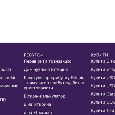
РЕСУРСИ
КУПИТИ
Перевірити транзакцію
Купити Бітк
йності
Домінування Біткоїна
Купити Ете
в cookie
Калькулятор прибутку Bitcoin
Купити US
– симулятор прибутку/збитку
ідмиванню
Купити US
криптовалюти
Купити Car
Біткоїн-калькулятор
тву
Купити DO
ціна біткойна
Купити Лай
ціна Ethereum