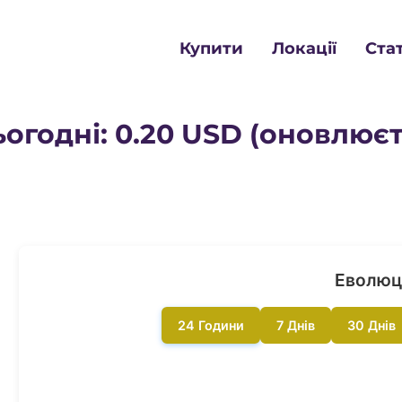
Купити
Локації
Ста
ьогодні: 0.20 USD (оновлюєт
Еволюц
24 Години
7 Днів
30 Днів