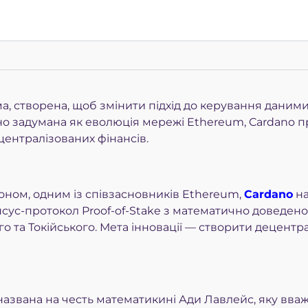
 створена, щоб змінити підхід до керування даними,
сно задумана як еволюція мережі Ethereum, Cardano 
централізованих фінансів.
оном, одним із співзасновників Ethereum,
Cardano
на
сус-протокол Proof-of-Stake з математично доведен
о та Токійського. Мета інновації — створити децент
азвана на честь математикині Ади Лавлейс, яку вва