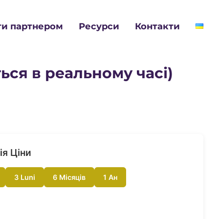
ти партнером
Ресурси
Контакти
ься в реальному часі)
ія Ціни
3 Luni
6 Місяців
1 Ан