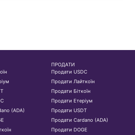
ПРОДАТИ
оїн
Продати USDC
ріум
Продати Лайткоїн
DT
Продати Біткоїн
DC
Продати Етеріум
dano (ADA)
Продати USDT
GE
Продати Cardano (ADA)
ткоїн
Продати DOGE