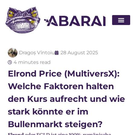
Partner wer
Dragoș Vîntoiu
28 August 2025
4 minutes read
Elrond Price (MultiversX):
Welche Faktoren halten
den Kurs aufrecht und wie
stark könnte er im
Bullenmarkt steigen?
Elrond
oder EGLD ist eine 100% rumänische