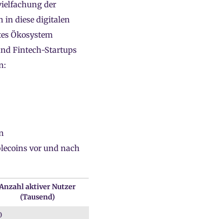
vielfachung der
in diese digitalen
rtes Ökosystem
und Fintech-Startups
n:
n
blecoins vor und nach
Anzahl aktiver Nutzer
(Tausend)
0