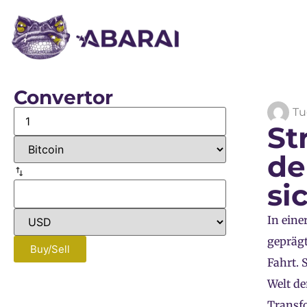
Convertor
Tu
St
de
si
In eine
geprägt
Buy/Sell
Fahrt. 
Welt d
Transfo