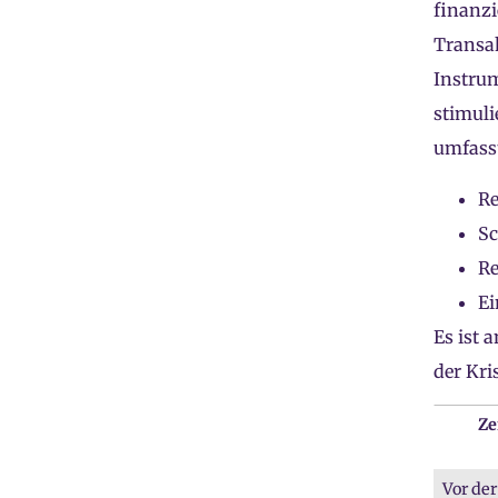
finanzi
Transak
Instrum
stimuli
umfass
Re
Sc
Re
Ei
Es ist 
der Kri
Ze
Vor der