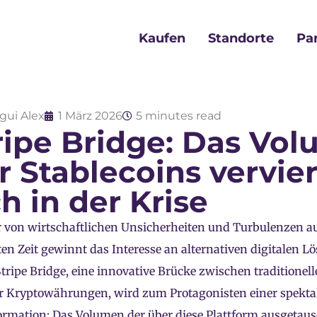
Kaufen
Standorte
Pa
gui Alex
1 März 2026
5 minutes read
ripe Bridge: Das Vo
r Stablecoins vervie
ch in der Krise
r von wirtschaftlichen Unsicherheiten und Turbulenzen 
en Zeit gewinnt das Interesse an alternativen digitalen 
Stripe Bridge, eine innovative Brücke zwischen traditione
er Kryptowährungen, wird zum Protagonisten einer spekt
rmation: Das Volumen der über diese Plattform ausgetaus