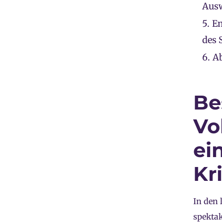
Ausw
5.
Em
des 
6.
A
Be
Vo
ei
Kr
In den 
spektak