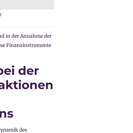
0
und in der Annahme der
iese Finanzinstrumente
bei der
saktionen
ns
 Dynamik des