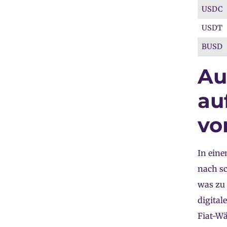
USDC
USDT
BUSD
Au
au
vo
In eine
nach s
was zu 
digital
Fiat-Wä