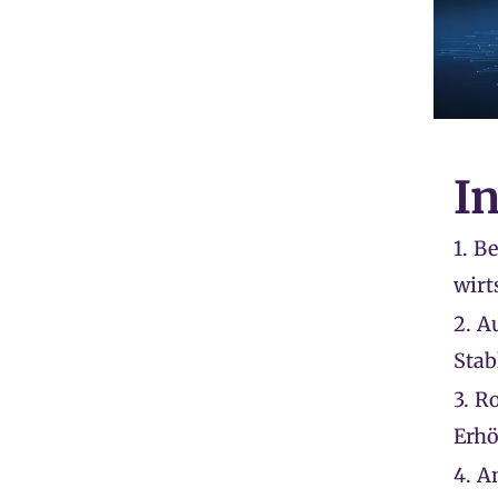
I
1.
Be
wirt
2.
A
Stab
3.
Ro
Erhö
4.
A