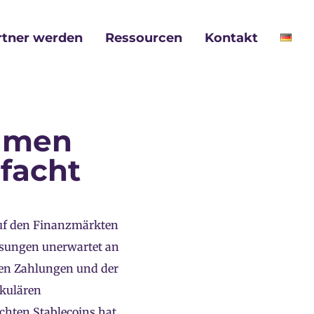
rtner werden
Ressourcen
Kontakt
lumen
rfacht
auf den Finanzmärkten
Lösungen unerwartet an
llen Zahlungen und der
akulären
chten Stablecoins hat