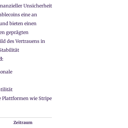
nanzieller Unsicherheit
blecoins eine an
und bieten einen
zen geprägten
ild des Vertrauens in
tabilität
d:
ionale
ilität
 Plattformen wie Stripe
Zeitraum