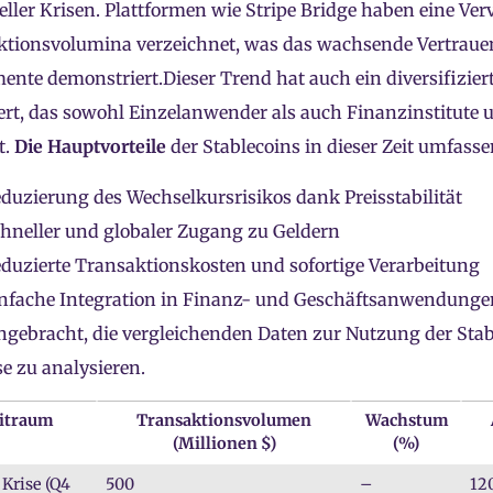
eller Krisen. Plattformen wie Stripe Bridge haben eine Ver
tionsvolumina verzeichnet, was das wachsende Vertrauen 
ente demonstriert.Dieser Trend hat auch ein diversifizie
ert, das sowohl Einzelanwender als auch Finanzinstitute 
t.
Die Hauptvorteile
der Stablecoins in dieser Zeit umfasse
duzierung des Wechselkursrisikos dank Preisstabilität
hneller und globaler Zugang zu Geldern
duzierte Transaktionskosten und sofortige Verarbeitung
nfache Integration in Finanz- und Geschäftsanwendunge
angebracht, die vergleichenden Daten zur Nutzung der Sta
se zu analysieren.
itraum
Transaktionsvolumen
Wachstum
(Millionen $)
(%)
 Krise (Q4
500
–
12