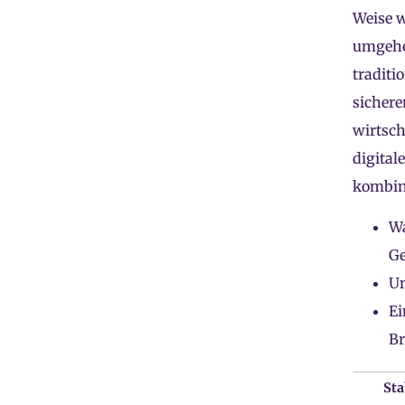
Weise w
umgehen
traditi
sicher
wirtsch
digital
kombin
Wa
Ge
Un
Ei
Br
Sta