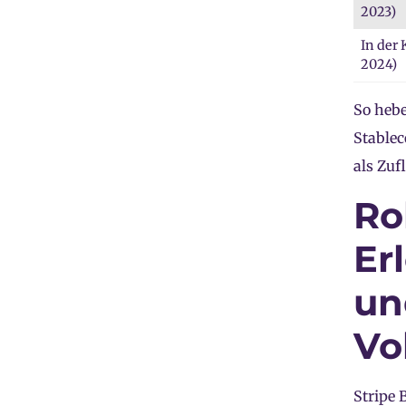
2023)
In der 
2024)
So hebe
Stablec
als Zuf
Ro
Er
un
Vo
Stripe 