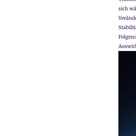
sich wä
Verände
Stabili
Folgend
Auswir