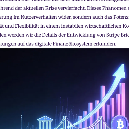
hrend der aktuellen Krise vervierfacht. Dieses Phänomen s
rung im Nutzerverhalten wider, sondern auch das Potenzia
tät und Flexibilität in einem instabilen wirtschaftlichen K
en werden wir die Details der Entwicklung von Stripe Br
kungen auf das digitale Finanzökosystem erkunden.