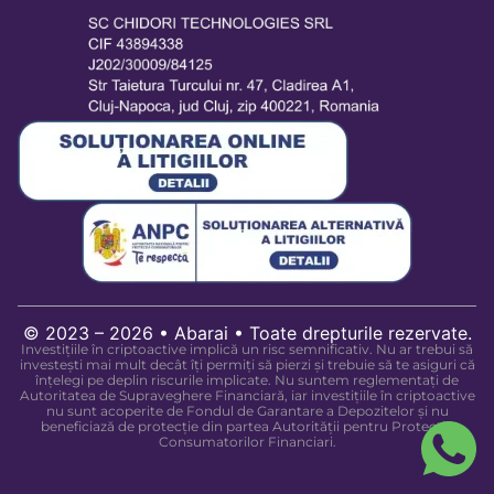
© 2023 – 2026 • Abarai • Toate drepturile rezervate.
Investițiile în criptoactive implică un risc semnificativ. Nu ar trebui să
investești mai mult decât îți permiți să pierzi și trebuie să te asiguri că
înțelegi pe deplin riscurile implicate. Nu suntem reglementați de
Autoritatea de Supraveghere Financiară, iar investițiile în criptoactive
nu sunt acoperite de Fondul de Garantare a Depozitelor și nu
beneficiază de protecție din partea Autorității pentru Protecția
Consumatorilor Financiari.