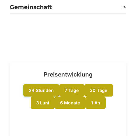
etherscan.io
Gemeinschaft
>
intel.arkm.com
Twitter
ethplorer.io
Reddit
explorer.energi.network
ethereum.dex.guru
Preisentwicklung
24 Stunden
7 Tage
30 Tage
3 Luni
6 Monate
1 An