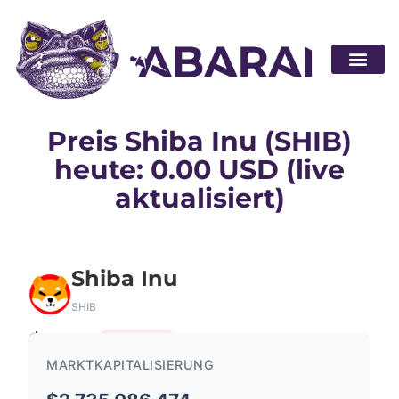
Partner wer
Preis Shiba Inu (SHIB)
heute: 0.00 USD (live
aktualisiert)
Shiba Inu
SHIB
$0.00
-0.65%
MARKTKAPITALISIERUNG