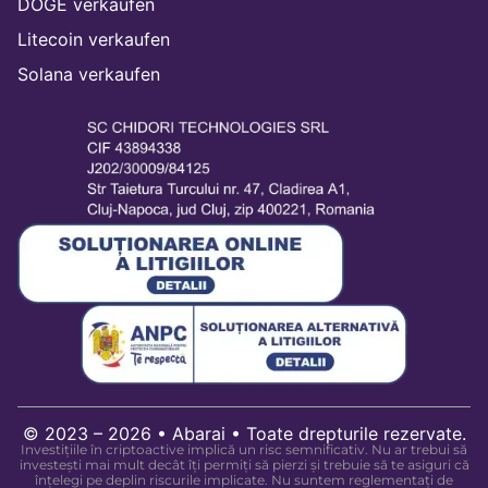
DOGE verkaufen
Litecoin verkaufen
Solana verkaufen
© 2023 – 2026 • Abarai • Toate drepturile rezervate.
Investițiile în criptoactive implică un risc semnificativ. Nu ar trebui să
investești mai mult decât îți permiți să pierzi și trebuie să te asiguri că
înțelegi pe deplin riscurile implicate. Nu suntem reglementați de