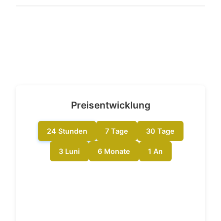
platform.arkhamintelligence.com
Twitter
trx.tokenview.io
Facebook
www.oklink.com
Reddit
Preisentwicklung
24 Stunden
7 Tage
30 Tage
3 Luni
6 Monate
1 An