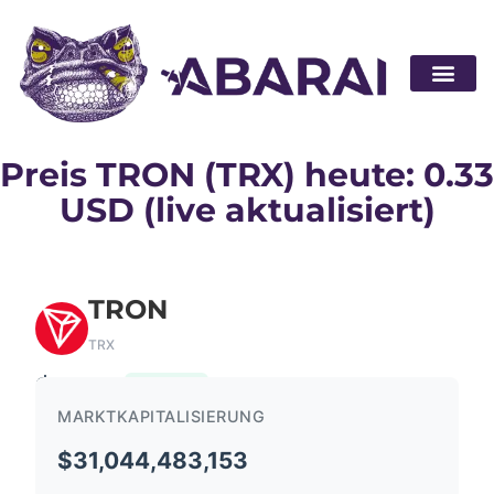
Partner wer
Preis TRON (TRX) heute: 0.33
USD (live aktualisiert)
TRON
TRX
$0.33
0.04%
MARKTKAPITALISIERUNG
$31,044,483,153