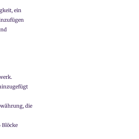
keit, ein
 Hinzufügen
und
zwerk.
 hinzugefügt
towährung, die
6 Blöcke