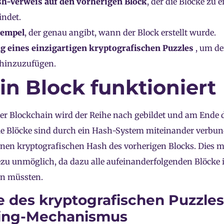
h-Verweis auf den vorherigen Block
, der die Blöcke zu 
indet.
tempel
, der genau angibt, wann der Block erstellt wurde.
g eines einzigartigen kryptografischen Puzzles
, um d
hinzuzufügen.
in Block funktioniert
der Blockchain wird der Reihe nach gebildet und am Ende d
e Blöcke sind durch ein Hash-System miteinander verbunde
inen kryptografischen Hash des vorherigen Blocks. Dies m
u unmöglich, da dazu alle aufeinanderfolgenden Blöcke i
en müssten.
le des kryptografischen Puzzle
ing-Mechanismus