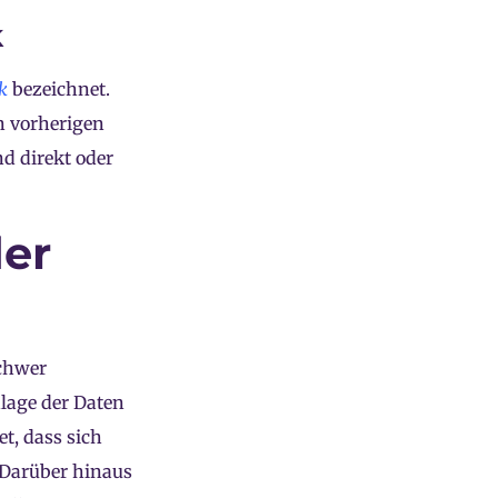
k
k
bezeichnet.
n vorherigen
d direkt oder
der
schwer
dlage der Daten
t, dass sich
 Darüber hinaus