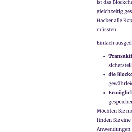
ist das Blockch
gleichzeitig ge
Hacker alle Ko
müssten.
Einfach ausgedr
Transakt
sicherstel
die Block
gewährlei
Ermöglic
gespeiche
Möchten Sie me
finden Sie eine
Anwendungen bi