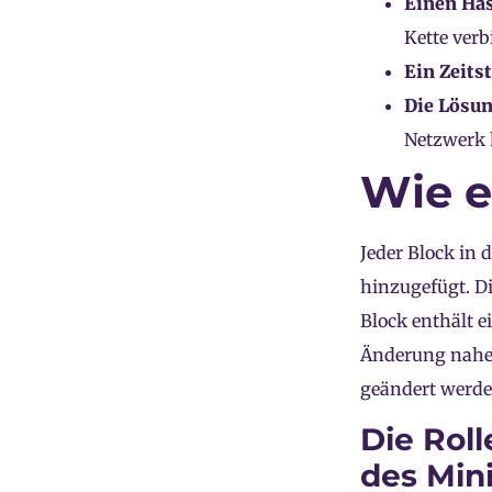
Einen Has
Kette verb
Ein Zeits
Die Lösun
Netzwerk 
Wie e
Jeder Block in 
hinzugefügt. Di
Block enthält e
Änderung nahez
geändert werd
Die Rol
des Min