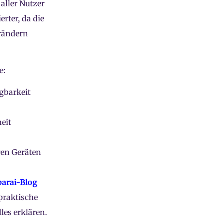
aller Nutzer
rter, da die
erändern
e:
gbarkeit
eit
ren Geräten
barai-Blog
 praktische
es erklären.