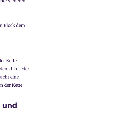
einer sicheren
en Block dem
er Kette
n, d. h. jeder
acht eine
n der Kette
s und