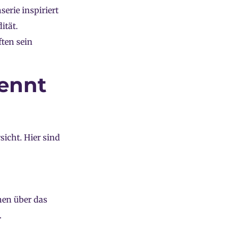
erie inspiriert
ität.
ften sein
ennt
icht. Hier sind
nen über das
.