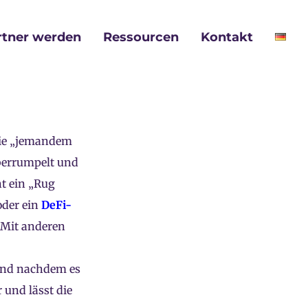
rtner werden
Ressourcen
Kontakt
wie „jemandem
berrumpelt und
t ein „Rug
der ein
DeFi-
 Mit anderen
 und nachdem es
r und lässt die