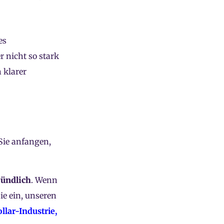
es
 nicht so stark
 klarer
 Sie anfangen,
ründlich
. Wenn
e ein, unseren
lar-Industrie,