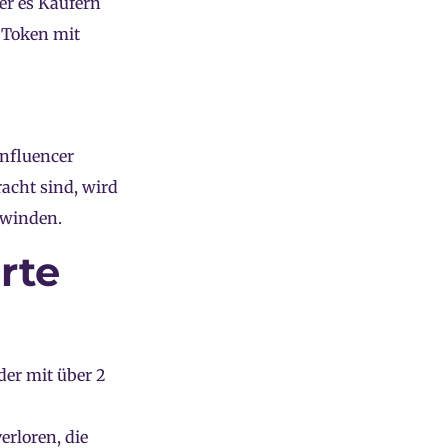
der es Käufern
e Token mit
Influencer
acht sind, wird
hwinden.
rte
der mit über 2
erloren, die