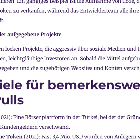
llieren. Ein gängiges Beispiel ist die Aufnahme von Code, 
 Token zu verkaufen, während das Entwicklerteam alle ihr
t.
oder aufgegebene Projekte
en locken Projekte, die aggressiv über soziale Medien und 
, leichtgläubige Investoren an. Sobald die Mittel aufgebr
fgegeben und die zugehörigen Websites und Konten versc
iele für bemerkenswe
ulls
021): Eine Börsenplattform in der Türkei, bei der der Grün
 Kundengeldern verschwand.
me Token
(2021): Fast 3,4 Mio. USD wurden von Anlegern v