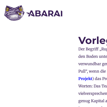
Vorle
Der Begriff „R
den Boden unte
verwundbar gem
Pull“, wenn die
Projekt
) das P
Worten: Das Tea
vielverspreche
genug Kapital an