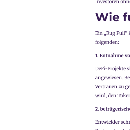
Investoren ohn
Wie f
Ein „Rug Pull“ 
folgenden:
1. Entnahme vo
DeFi-Projekte s
angewiesen. Be
Vertrauen zu g
wird, den Toke
2. betrügerisc
Entwickler sch