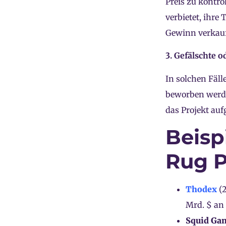
Preis zu kontro
verbietet, ihre
Gewinn verkauf
3. Gefälschte 
In solchen Fäll
beworben werden
das Projekt au
Beisp
Rug P
Thodex
(2
Mrd. $ an
Squid Ga