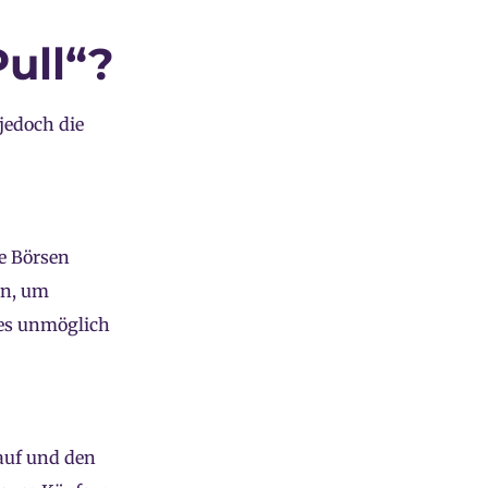
ull“?
jedoch die
te Börsen
in, um
 es unmöglich
auf und den