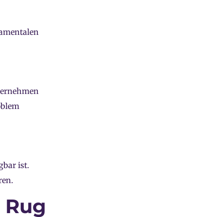
damentalen
nternehmen
oblem
bar ist.
ren.
r Rug