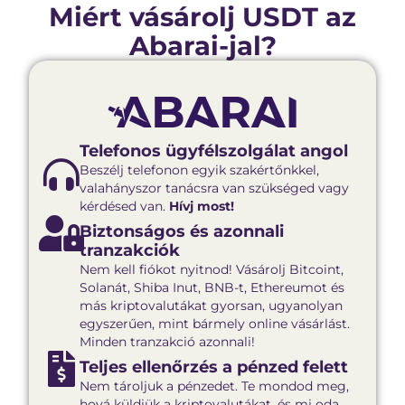
Miért vásárolj USDT az
Abarai-jal?
Telefonos ügyfélszolgálat angol
Beszélj telefonon egyik szakértőnkkel,
valahányszor tanácsra van szükséged vagy
kérdésed van.
Hívj most!
Biztonságos és azonnali
tranzakciók
Nem kell fiókot nyitnod! Vásárolj Bitcoint,
Solanát, Shiba Inut, BNB-t, Ethereumot és
más kriptovalutákat gyorsan, ugyanolyan
egyszerűen, mint bármely online vásárlást.
Minden tranzakció azonnali!
Teljes ellenőrzés a pénzed felett
Nem tároljuk a pénzedet. Te mondod meg,
hová küldjük a kriptovalutákat, és mi oda