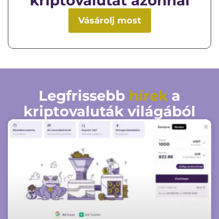
kriptovalutát azonnal
Vásárolj most
Legfrissebb
hírek
a
kriptovaluták világából