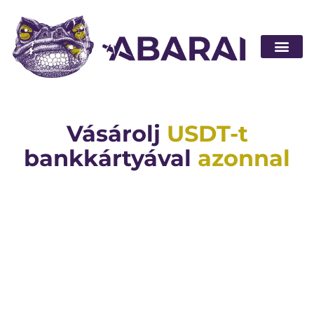
Legyen part
Vásárolj
USDT-t
bankkártyával
azonnal