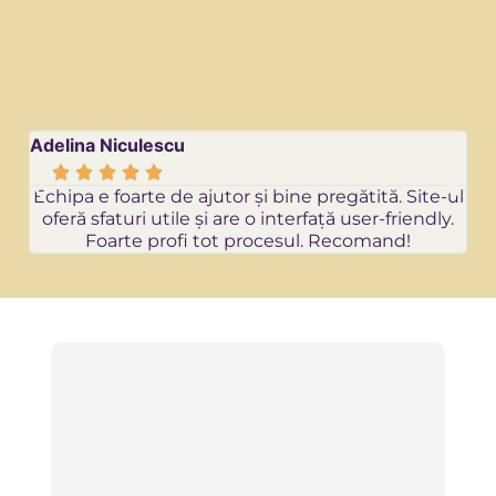
Adelina Niculescu
Re






Echipa e foarte de ajutor și bine pregătită. Site-ul
oferă sfaturi utile și are o interfață user-friendly.
Foarte profi tot procesul. Recomand!