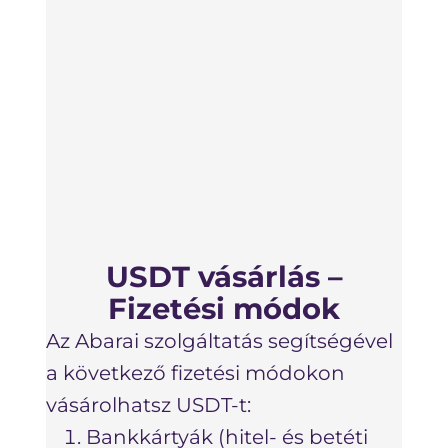
H
Ha m
lépé
Abar
USDT vásárlás –
hogy
Fizetési módok
lépé
Az Abarai szolgáltatás segítségével
befe
a következő fizetési módokon
meg
vásárolhatsz USDT-t:
címé
Bankkártyák (hitel- és betéti