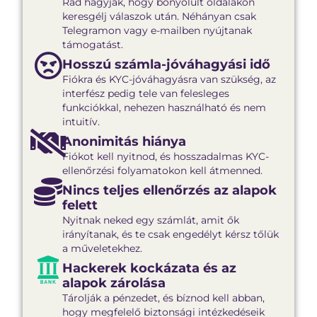
Rád hagyják, hogy bonyolult oldalakon
keresgélj válaszok után. Néhányan csak
Telegramon vagy e-mailben nyújtanak
támogatást.
Hosszú számla-jóváhagyási idő
Fiókra és KYC-jóváhagyásra van szükség, az
interfész pedig tele van felesleges
funkciókkal, nehezen használható és nem
intuitív.
Anonimitás hiánya
Fiókot kell nyitnod, és hosszadalmas KYC-
ellenőrzési folyamatokon kell átmenned.
Nincs teljes ellenőrzés az alapok
felett
Nyitnak neked egy számlát, amit ők
irányítanak, és te csak engedélyt kérsz tőlük
a műveletekhez.
Hackerek kockázata és az
alapok zárolása
Tárolják a pénzedet, és bíznod kell abban,
hogy megfelelő biztonsági intézkedéseik