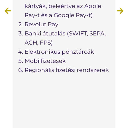
fize
kártyák, beleértve az Apple
bank
Pay-t és a Google Pay-t)
pénz
Revolut Pay
USDT
Banki átutalás (SWIFT, SEPA,
kerü
ACH, FPS)
össz
Elektronikus pénztárcák
tőzs
Mobilfizetések
felül
Regionális fizetési rendszerek
lépé
mind
felü
is e
kaph
prob