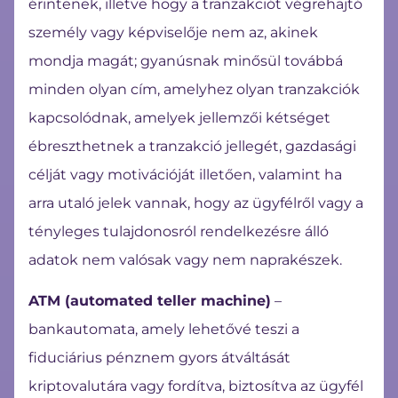
érintenek, illetve hogy a tranzakciót végrehajtó
személy vagy képviselője nem az, akinek
mondja magát; gyanúsnak minősül továbbá
minden olyan cím, amelyhez olyan tranzakciók
kapcsolódnak, amelyek jellemzői kétséget
ébreszthetnek a tranzakció jellegét, gazdasági
célját vagy motivációját illetően, valamint ha
arra utaló jelek vannak, hogy az ügyfélről vagy a
tényleges tulajdonosról rendelkezésre álló
adatok nem valósak vagy nem naprakészek.
ATM (automated teller machine)
–
bankautomata, amely lehetővé teszi a
fiduciárius pénznem gyors átváltását
kriptovalutára vagy fordítva, biztosítva az ügyfél