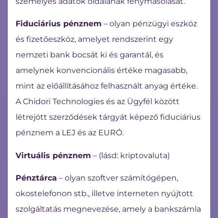
személyes adatok oldalának fénymásolását.
Fiduciárius pénznem
– olyan pénzügyi eszköz
és fizetőeszköz, amelyet rendszerint egy
nemzeti bank bocsát ki és garantál, és
amelynek konvencionális értéke magasabb,
mint az előállításához felhasznált anyag értéke.
A Chidori Technologies és az Ügyfél között
létrejött szerződések tárgyát képező fiduciárius
pénznem a LEJ és az EURÓ.
Virtuális pénznem
– (lásd: kriptovaluta)
Pénztárca
– olyan szoftver számítógépen,
okostelefonon stb., illetve interneten nyújtott
szolgáltatás megnevezése, amely a bankszámla