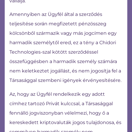
vállalja.
Amennyiben az Ügyfél által a szerződés
teljesítése során megfizetett pénzösszeg
kölcsönből származik vagy más jogcímen egy
harmadik személytől ered, ez a tény a Chidori
Technologies-szal kötött szerződéssel
összefüggésben a harmadik személy számára
nem keletkeztet jogállást, és nem jogosítja fel a
Társasággal szembeni igények érvényesítésére.
Az, hogy az Ügyfél rendelkezik egy adott
címhez tartozó Privát kulccsal, a Társasággal
fennálló jogviszonyban vélelmezi, hogy ő a
kereskedett kriptovaluták jogos tulajdonosa, és
semmilyen harmadik személy nem