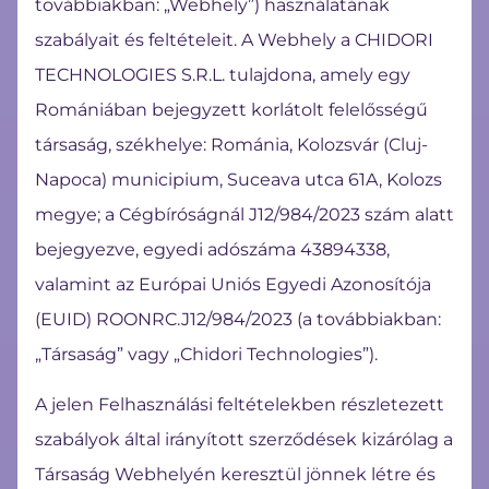
továbbiakban: „Webhely”) használatának
szabályait és feltételeit. A Webhely a CHIDORI
TECHNOLOGIES S.R.L. tulajdona, amely egy
Romániában bejegyzett korlátolt felelősségű
társaság, székhelye: Románia, Kolozsvár (Cluj-
Napoca) municipium, Suceava utca 61A, Kolozs
megye; a Cégbíróságnál J12/984/2023 szám alatt
bejegyezve, egyedi adószáma 43894338,
valamint az Európai Uniós Egyedi Azonosítója
(EUID) ROONRC.J12/984/2023 (a továbbiakban:
„Társaság” vagy „Chidori Technologies”).
A jelen Felhasználási feltételekben részletezett
szabályok által irányított szerződések kizárólag a
Társaság Webhelyén keresztül jönnek létre és