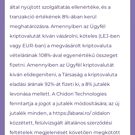
által nyújtott szolgáltatás ellenértéke, és a
tranzakció értékének 8%-ában kerül
meghatározásra. Amennyiben az Ügyfél
kriptovalutát kíván vásárolni, köteles (LEJ-ben
vagy EUR-ban) a megvásárolt kriptovaluta
vételárának 108%-ával egyenértékű összeget
fizetni. Amennyiben az Ügyfél kriptovalutát
kíván elidegeníteni, a Társaság a kriptovaluta
eladási árának 92%-át fizeti ki, a 8% jutalék
levonása mellett. A Chidori Technologies
fenntartja a jogot a jutalék módosítására; az új
jutalék minden, a https://abarai.ro/ oldalon
közzétett, felülvizsgált általános szerződési
feltételek megjelenését követően megkötött