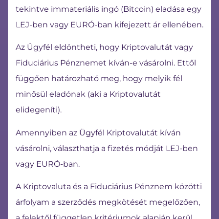
tekintve immateriális ingó (Bitcoin) eladása egy
LEJ-ben vagy EURÓ-ban kifejezett ár ellenében.
Az Ügyfél eldöntheti, hogy Kriptovalutát vagy
Fiduciárius Pénznemet kíván-e vásárolni. Ettől
függően határozható meg, hogy melyik fél
minősül eladónak (aki a Kriptovalutát
elidegeníti).
Amennyiben az Ügyfél Kriptovalutát kíván
vásárolni, választhatja a fizetés módját LEJ-ben
vagy EURÓ-ban.
A Kriptovaluta és a Fiduciárius Pénznem közötti
árfolyam a szerződés megkötését megelőzően,
a felektől független kritériumok alapján kerül