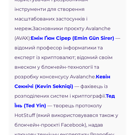
інструменти для створення
масштабованих застосунків і
мереж.
Засновники проєкту Avalanche
(AVAX):
Емін Ґюн Сірер (Emin Gün Sirer)
—
відомий професор інформатики та
експерт із криптовалют; відомий своїм
внеском у блокчейн-технології та
розробку консенсусу Avalanche.
Кевін
Секнічі (Kevin Sekniqi)
— фахівець із
розподілених систем і криптографії.
Тед
Їнь (Ted Yin)
— творець протоколу
HotStuff (який використовувався також у
блокчейн-проєкті Facebook), надав
ключову технічну експертизу.
Розробку