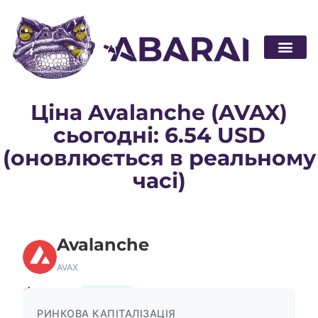
Стати п
Ціна Avalanche (AVAX)
сьогодні: 6.54 USD
(оновлюється в реальному
часі)
Avalanche
AVAX
$6.54
0.95%
РИНКОВА КАПІТАЛІЗАЦІЯ