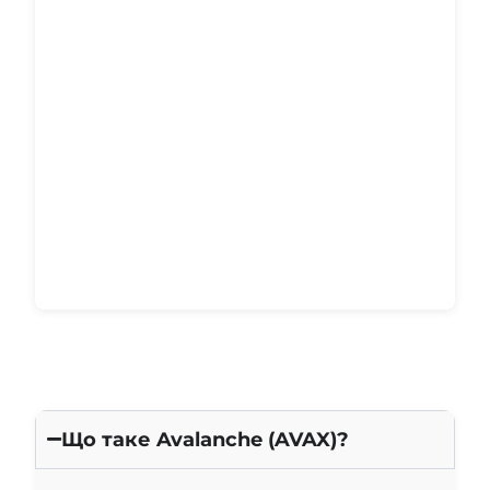
moonriver.moonscan.io
explorer-mainnet-cardano-evm.c1.milkomeda.c
om
Що таке Avalanche (AVAX)?