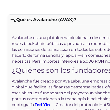
explorer.avax.network
Reddit
avascan.info
¿Qué es Avalanche (AVAX)?
www.oklink.com
Avalanche es una plataforma blockchain descentrali
explorer.energi.network
redes blockchain públicas o privadas. La moneda 
las comisiones de transacción en todas las subrede
stepscan.io
hacerlo de forma sencilla y rápida —sin comisione
necesitas. Para importes inferiores a 5.000 RON no
avascan.info
¿Quiénes son los fundadore
moonriver.moonscan.io
Avalanche fue creado por Ava Labs, una empresa d
explorer-mainnet-cardano-evm.c1.milkomeda.co
global que facilite las finanzas descentralizadas, 
m
escalables.
Los fundadores del proyecto Avalanche 
por sus contribuciones a la tecnología blockchain 
criptografía.
Ted Yin
— Creador del protocolo HotSt