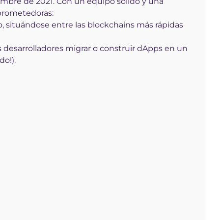
iembre de 2021. Con un equipo sólido y una
prometedoras:
, situándose entre las blockchains más rápidas
s desarrolladores migrar o construir dApps en un
o!).