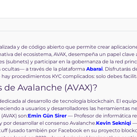
zada y de código abierto que permite crear aplicaciones 
nativa del ecosistema, AVAX, desempeña un papel clave a
s (subnets) y participar en la gobernanza de la red princi
s ocultas— a través de la plataforma
Abarai
. Disfrutarás 
 hay procedimientos KYC complicados: solo debes facilita
s de Avalanche (AVAX)?
edicada al desarrollo de tecnología blockchain. El equi
ofreciendo a usuarios y desarrolladores las herramientas n
(AVAX) son:
Emin Gün Sirer
— Profesor de informática r
y por desarrollar el consenso Avalanche.
Kevin Sekniqi
— 
uff (usado también por Facebook en su proyecto blockcha