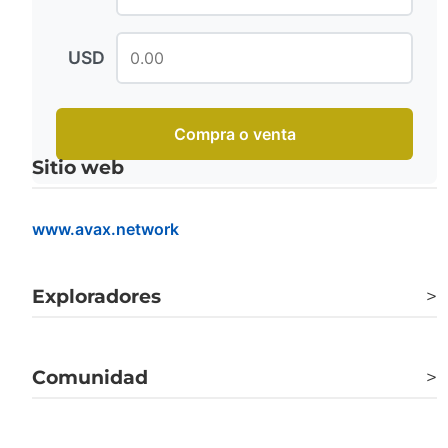
USD
Compra o venta
Sitio web
www.avax.network
Exploradores
>
snowtrace.io
Comunidad
>
platform.arkhamintelligence.com
Twitter