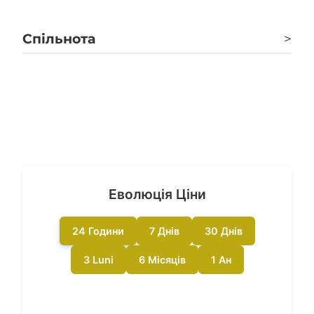
mempool.space
Спільнота
>
platform.arkhamintelligence.com
Twitter
btc.com
Facebook
btc.tokenview.io
Reddit
www.oklink.com
Еволюція Ціни
Forum Oficial
3xpl.com
24 Години
7 Днів
30 Днів
3 Luni
6 Місяців
1 Ан