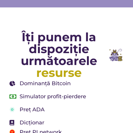
Îți punem la
dispoziție
următoarele
resurse
Dominanță Bitcoin
Simulator profit-pierdere
Preț ADA
Dicționar
Preț PI network