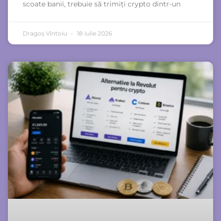
scoate banii, trebuie să trimiți crypto dintr-un
Dragoș Vîntoiu
18 iulie 2026