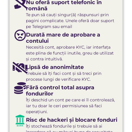
Nu oferă suport telefonic în
română
Te pun să cauți singur(ă) răspunsuri prin
pagini complicate. Unele oferă doar suport
pe Telegram sau email
Durată mare de aprobare a
contului
Necesită cont, aprobare KYC, iar interfața
este plina de funcții inutile, greu de utilizat
și contra intuitivă.
Lipsă de anonimitate
Trebuie să îți faci cont și să treci prin
procese lungi de verificare KYC.
Fără control total asupra
fondurilor
Îți deschid un cont pe care ei îl controlează,
iar tu doar le ceri permisiunea să faci
operațiuni.
Risc de hackeri și blocare fonduri​
Îți stochează fondurile și trebuie să ai