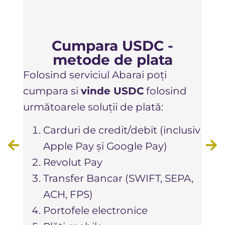
Dacă
plat
Cumpara USDC -
Bina
metode de plata
compl
Folosind serviciul Abarai poți
treci
cumpara si
vinde USDC
folosind
docu
următoarele soluții de plată:
dura 
astf
Carduri de credit/debit (inclusiv
cump
Apple Pay și Google Pay)
Revolut Pay
Tot c
Transfer Bancar (SWIFT, SEPA,
1)să
ACH, FPS)
2)să
Portofele electronice
cryp