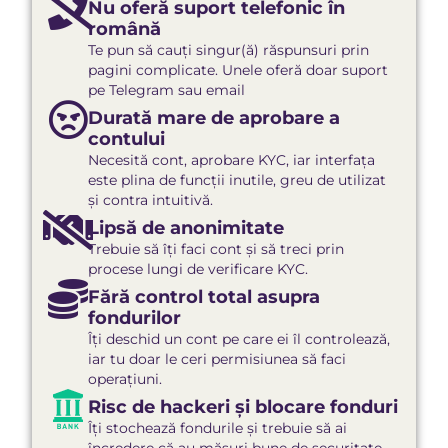
Nu oferă suport telefonic în
română
Te pun să cauți singur(ă) răspunsuri prin
pagini complicate. Unele oferă doar suport
pe Telegram sau email
Durată mare de aprobare a
contului
Necesită cont, aprobare KYC, iar interfața
este plina de funcții inutile, greu de utilizat
și contra intuitivă.
Lipsă de anonimitate
Trebuie să îți faci cont și să treci prin
procese lungi de verificare KYC.
Fără control total asupra
fondurilor
Îți deschid un cont pe care ei îl controlează,
iar tu doar le ceri permisiunea să faci
operațiuni.
Risc de hackeri și blocare fonduri​
Îți stochează fondurile și trebuie să ai