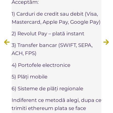
folos
Acceptăm:
bună
1) Carduri de credit sau debit (Visa,
sigu
Mastercard, Apple Pay, Google Pay)
tran
pent
2) Revolut Pay – plată instant
între
3) Transfer bancar (
SWIFT
, SEPA,
De r
ACH, FPS)
plat
4) Portofele electronice
plat
5) Plăți mobile
fond
secu
6) Sisteme de plăți regionale
iar d
Indiferent ce metodă alegi, dupa ce
pier
trimiti ethereum plata se face
vina