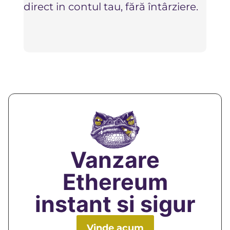
direct in contul tau, fără întârziere.
sigu
Vanzare
Ethereum
instant si sigur
Vinde acum