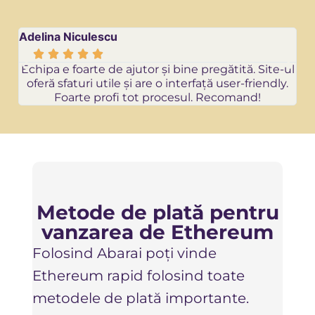
Adelina Niculescu
Re






Echipa e foarte de ajutor și bine pregătită. Site-ul
oferă sfaturi utile și are o interfață user-friendly.
Foarte profi tot procesul. Recomand!
Metode de plată pentru
o
vanzarea de Ethereum
Să v
Folosind Abarai poți vinde
sigur
Ethereum rapid folosind toate
prec
metodele de plată importante.