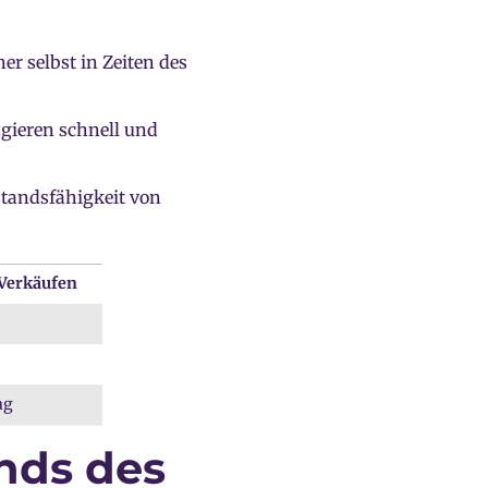
r selbst in Zeiten des
agieren schnell und
andsfähigkeit von
Verkäufen
ag
nds des