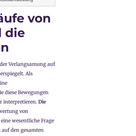
äufe von
d die
en
e der Verlangsamung auf
rspiegelt. Als
ine
die diese Bewegungen
r interpretieren.
Die
wertung von
t eine wesentliche Frage
s auf den gesamten