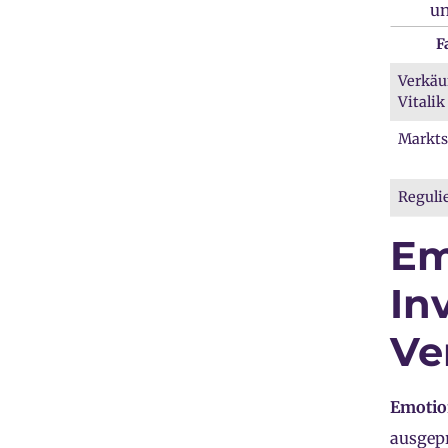
un
F
Verkäu
Vitalik
Markt
Reguli
Em
In
Ve
Emoti
ausgepr