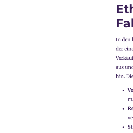
Et
Fa
In den 
der ein
Verkäuf
aus und
hin. D
Vo
ma
Re
ve
St