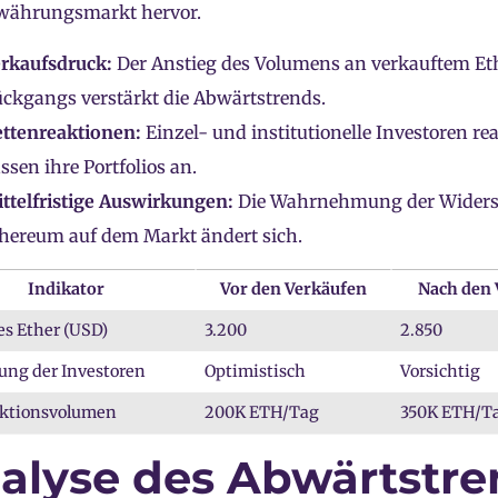
währungsmarkt hervor.
rkaufsdruck:
Der Anstieg des Volumens an verkauftem Ethe
ckgangs verstärkt die Abwärtstrends.
ttenreaktionen:
Einzel- und institutionelle Investoren re
ssen ihre Portfolios an.
ttelfristige Auswirkungen:
Die Wahrnehmung der Widerst
hereum auf dem Markt ändert sich.
Indikator
Vor den Verkäufen
Nach den 
es Ether (USD)
3.200
2.850
ng der Investoren
Optimistisch
Vorsichtig
ktionsvolumen
200K ETH/Tag
350K ETH/T
alyse des Abwärtstre