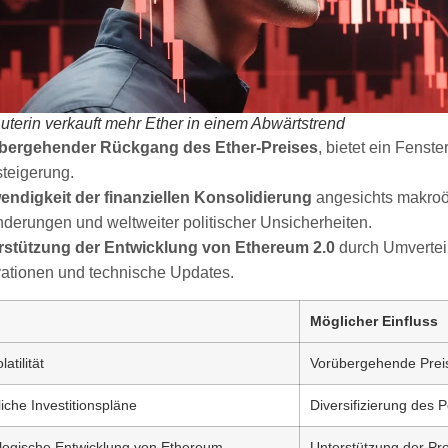
Buterin verkauft mehr Ether in einem Abwärtstrend
bergehender Rückgang des Ether-Preises
, bietet ein Fenste
teigerung.
endigkeit der finanziellen Konsolidierung
angesichts makro
derungen und weltweiter politischer Unsicherheiten.
rstützung der Entwicklung von Ethereum 2.0
durch Umvertei
ationen und technische Updates.
Möglicher Einfluss
atilität
Vorübergehende Prei
iche Investitionspläne
Diversifizierung des P
logische Entwicklung von Ethereum
Unterstützung der Pro