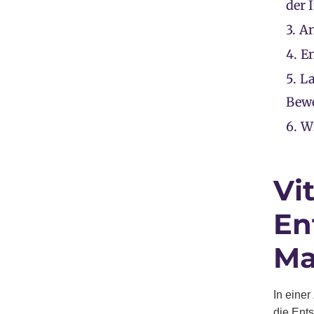
der 
3.
An
4.
Em
5.
La
Bew
6.
W
Vi
En
Ma
In eine
die Ent