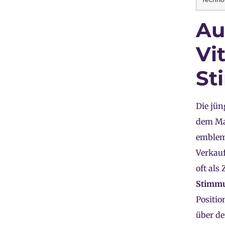
Au
Vi
St
Die jün
dem Mar
emblem
Verkau
oft als
Stimmu
Positio
über de