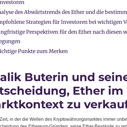
Investoren
alyse des Abwärtstrends des Ether und die bestim
pfohlene Strategien für Investoren bei wichtigen 
ngfristige Perspektiven für den Ether nach diesen 
egungen
ichtige Punkte zum Merken
talik Buterin und sein
tscheidung, Ether im
rktkontext zu verkau
r Zeit, in der die Wellen des Kryptowährungsmarktes immer unbe
scheidung des Ethereum-Gründers, seine Ether-Bestände zu redu