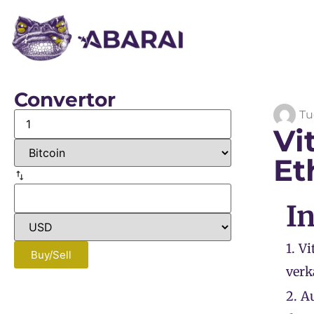
Convertor
Tu
Vi
Et
I
1.
Vi
Buy/Sell
verk
2.
Au