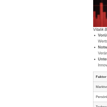
Vitalik 
Vorü
Werts
Notw
Verän
Unte
Innov
Faktor
Marktvol
Persönl
Techno