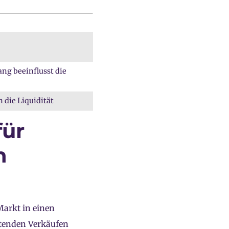
ng beeinflusst die
 die Liquidität
für
n
Markt in einen
utenden Verkäufen