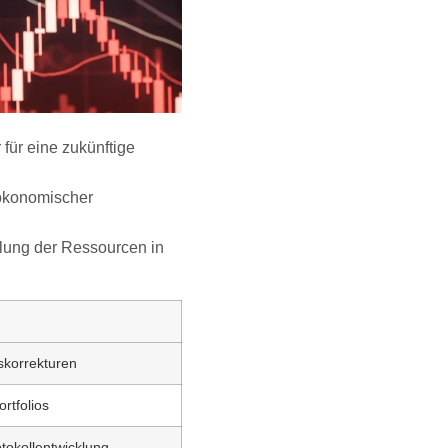
r für eine zukünftige
ökonomischer
lung der Ressourcen in
skorrekturen
ortfolios
tokollentwicklung