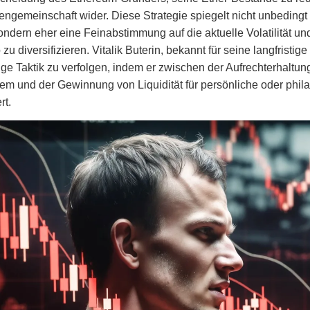
engemeinschaft wider. Diese Strategie spiegelt nicht unbedingt
ondern eher eine Feinabstimmung auf die aktuelle Volatilität un
o zu diversifizieren. Vitalik Buterin, bekannt für seine langfristig
ige Taktik zu verfolgen, indem er zwischen der Aufrechterhaltun
em und der Gewinnung von Liquidität für persönliche oder phila
rt.