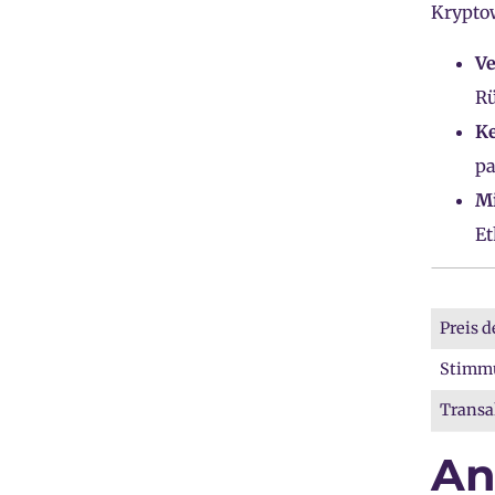
Krypto
Ve
Rü
Ke
pa
Mi
Et
Preis d
Stimmu
Transa
An