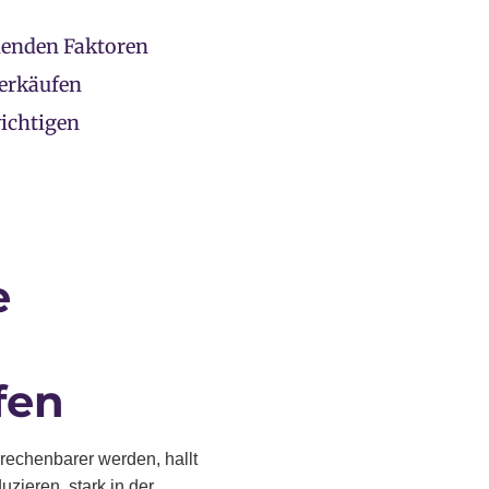
menden Faktoren
Verkäufen
wichtigen
e
fen
rechenbarer werden, hallt
zieren, stark in der