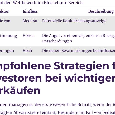
d den Wettbewerb im Blockchain-Bereich.
aktor
Einfluss
Beschreibung
fe von
Moderat
Potenzielle Kapitalrückzugsanzeige
stimmung
Höher
Die Angst vor einem allgemeinen Rückga
Entscheidungen
erungen
Hoch
Die neuen Beschränkungen beeinflussen
pfohlene Strategien 
vestoren bei wichtige
rkäufen
onen managen
ist der erste wesentliche Schritt, wenn der 
ägten Abwärtstrend eintritt. Besonders im Fall von bede