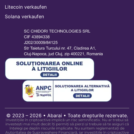
Litecoin verkaufen
Solana verkaufen
© 2023 – 2026 • Abarai • Toate drepturile rezervate.
Investițiile în criptoactive implică un risc semnificativ. Nu ar trebui să
investești mai mult decât îți permiți să pierzi și trebuie să te asiguri că
înțelegi pe deplin riscurile implicate. Nu suntem reglementați de
Autoritatea de Supraveghere Financiară, iar investițiile în criptoactive