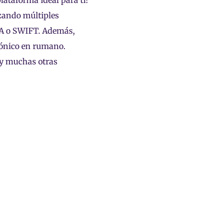
plataforma ideal para ti!
izando múltiples
PA o SWIFT. Además,
fónico en rumano.
y muchas otras