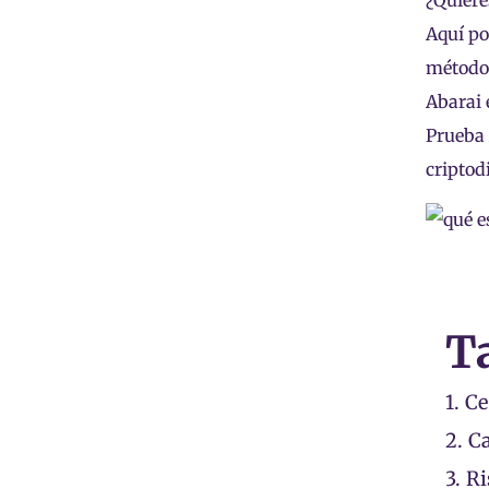
¿Quiere
Aquí po
métodos
Abarai 
Prueba 
criptod
T
1.
Ce
2.
Ca
3.
Ri