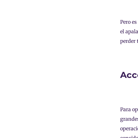
Pero es
el apal
perder 
Acc
Para op
grandes
operaci