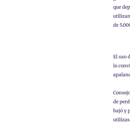
que dep
utiliza
de 5.00
El uso 
lo conv
apalanc
Consejo
de perd
bajó y 
utiliza