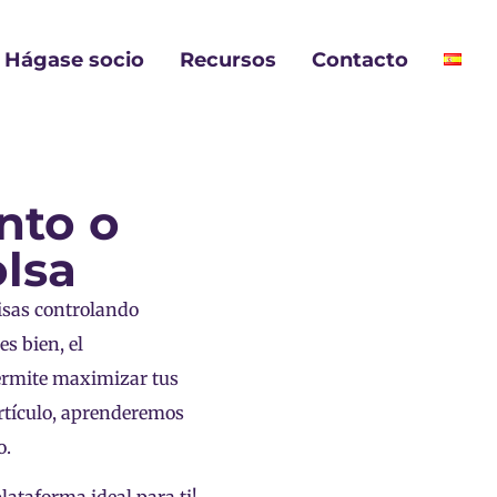
Hágase socio
Recursos
Contacto
nto o
olsa
isas controlando
s bien, el
permite maximizar tus
rtículo, aprenderemos
o.