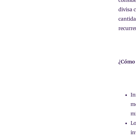
conside
divisa 
cantida
recurre
¿Cómo 
In
mo
mi
Lo
in