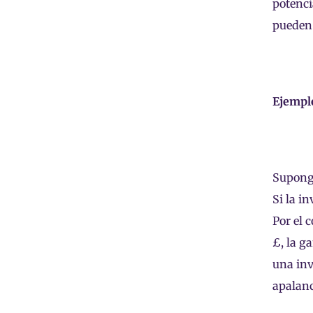
potenci
pueden 
Ejempl
Suponga
Si la i
Por el 
£, la g
una inv
apalanc