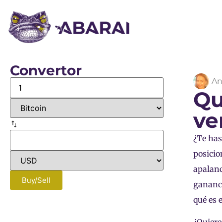
Convertor
An
Qu
ve
¿Te has
posicio
apalanc
Buy/Sell
gananci
qué es 