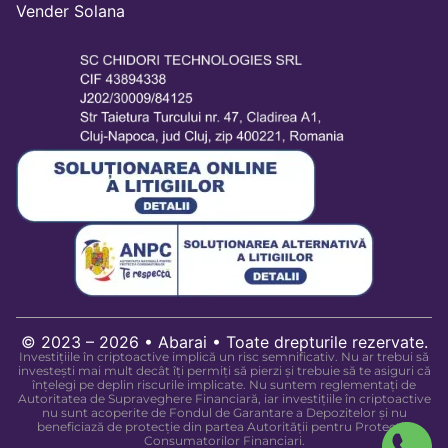
Vender Solana
© 2023 – 2026 • Abarai • Toate drepturile rezervate.
Investițiile în criptoactive implică un risc semnificativ. Nu ar trebui să
investești mai mult decât îți permiți să pierzi și trebuie să te asiguri că
înțelegi pe deplin riscurile implicate. Nu suntem reglementați de
Autoritatea de Supraveghere Financiară, iar investițiile în criptoactive
nu sunt acoperite de Fondul de Garantare a Depozitelor și nu
beneficiază de protecție din partea Autorității pentru Protecția
Consumatorilor Financiari.