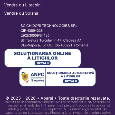
Vendre du Litecoin
Vendre du Solana
© 2023 – 2026 • Abarai • Toate drepturile rezervate.
Investițiile în criptoactive implică un risc semnificativ. Nu ar trebui să
investești mai mult decât îți permiți să pierzi și trebuie să te asiguri că
înțelegi pe deplin riscurile implicate. Nu suntem reglementați de
Autoritatea de Supraveghere Financiară, iar investițiile în criptoactive