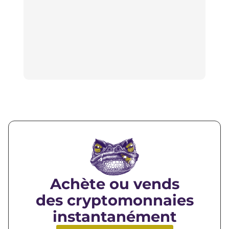
pass
vous
vous
en a
Achète ou vends
des cryptomonnaies
instantanément