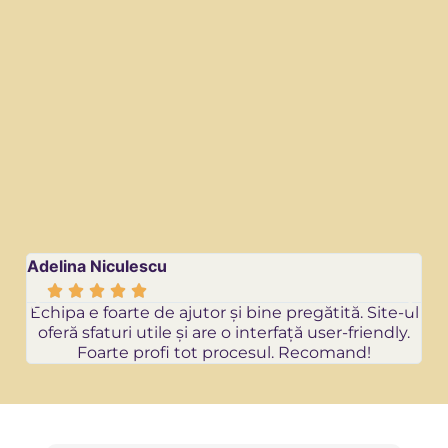
Adelina Niculescu
Re






Echipa e foarte de ajutor și bine pregătită. Site-ul
oferă sfaturi utile și are o interfață user-friendly.
Foarte profi tot procesul. Recomand!