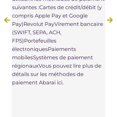
équi
suivantes :Cartes de crédit/débit (y
beso
compris Apple Pay et Google
des 
Pay)Revolut PayVirement bancaire
fact
(SWIFT, SEPA, ACH,
mont
FPS)Portefeuilles
votr
électroniquesPaiements
Lite
mobilesSystèmes de paiement
méth
régionauxVous pouvez lire plus de
cart
détails sur les méthodes de
Pay,
paiement Abarai ici.
ou p
tran
et l
votr