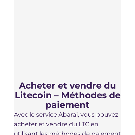
C
LTC
Sur 
inte
d’in
deve
des 
KYC 
Acheter et vendre du
un d
Litecoin – Méthodes de
repr
paiement
tout
Avec le service Abarai, vous pouvez
pour
acheter et vendre du LTC en
infé
utilisant les méthodes de paiement