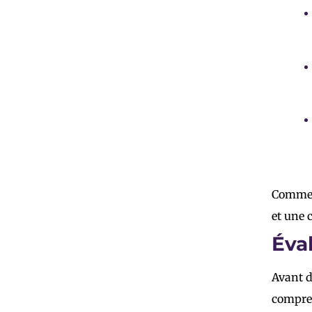
Commen
et une
Éva
Avant d
compren