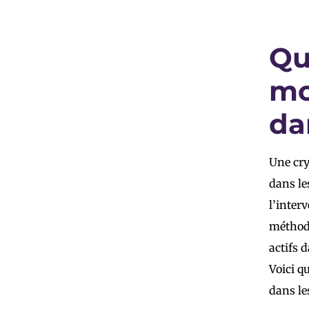
Qu
mo
da
Une cry
dans le
l’inter
méthode
actifs 
Voici q
dans le