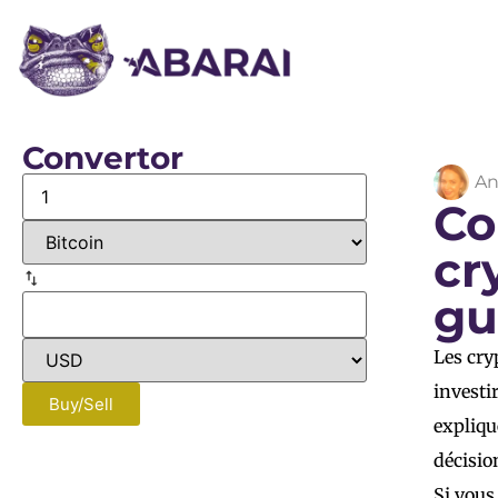
Convertor
An
Co
cr
gu
Les cry
investi
Buy/Sell
expliqu
décisio
Si vous