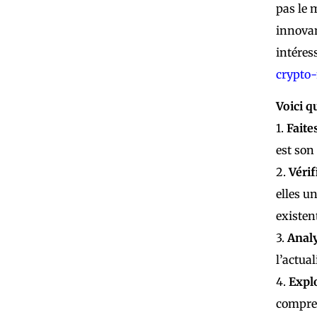
pas le 
innovan
intéres
crypto-
Voici q
1.
Faite
est son 
2.
Vérif
elles u
existen
3.
Analy
l’actua
4.
Explo
comprend