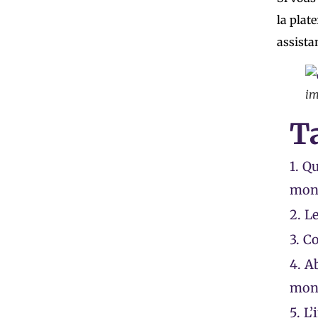
la plat
assista
im
T
1.
Qu
monn
2.
Le
3.
Co
4.
Ab
mon
5.
L’