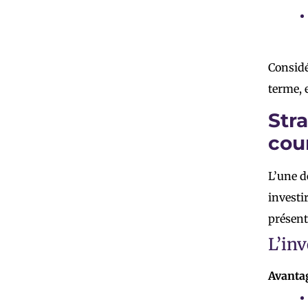
Considé
terme, 
Str
cou
L’une d
investi
présent
L’inv
Avanta