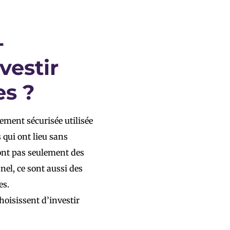
-
estir
es ?
ent sécurisée utilisée
 qui ont lieu sans
ont pas seulement des
el, ce sont aussi des
es.
oisissent d’investir