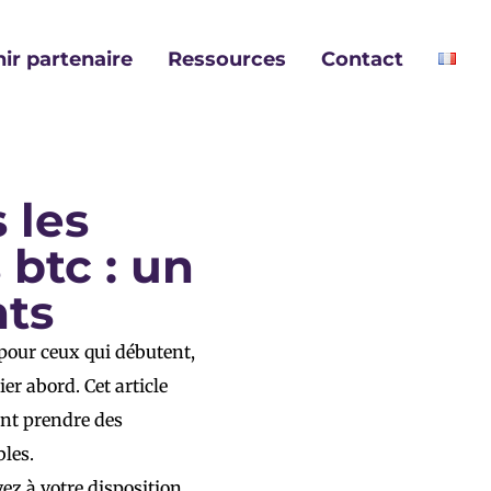
ir partenaire
Ressources
Contact
 les
 btc : un
nts
pour ceux qui débutent,
r abord. Cet article
nt prendre des
bles.
ez à votre disposition