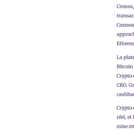
Cronos,
transac
Cosmos,
approch
Ethereu
La plat
Bitcoin
Crypto.
CRO. Gr
cashbac
Crypto
réel, e
mise e