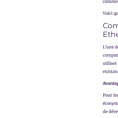
comme 
Voici q
Comp
Eth
L’une d
compati
utilise
existan
Avantag
Pour le
écosyst
de déve