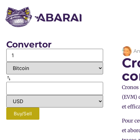
Convertor
An
Cr
co
Cronos 
(EVM) c
et effi
Buy/Sell
Pour ce
et abor