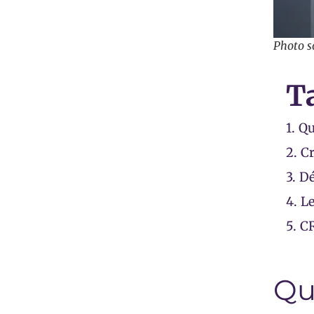
Photo s
T
1.
Qu
2.
Cr
3.
Dé
4.
Le
5.
CR
Qu