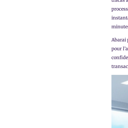
tracas 
process
instant
minutes
Abarai 
pour l’
confide
transac