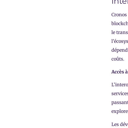
Int
Cronos 
blockch
le tran
l’écosy
dépendr
coûts.
Accès à
L’inter
service
passant
explore
Les dév