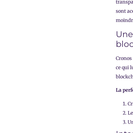
transpa
sont ac
moindre
Une 
bloc
Cronos 
ce qui 
blockch
La perf
Cr
Le
Un