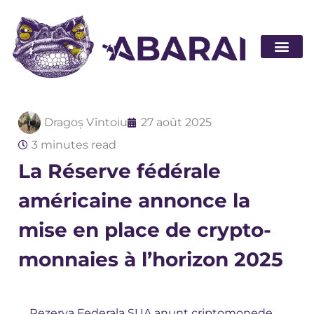
Devenir pa
Dragoș Vîntoiu
27 août 2025
3 minutes read
La Réserve fédérale
américaine annonce la
mise en place de crypto-
monnaies à l’horizon 2025
Rezerva Federala SUA anunt criptomonede