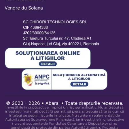
Vendre du Solana
© 2023 – 2026 • Abarai • Toate drepturile rezervate.
Investițiile în criptoactive implică un risc semnificativ. Nu ar trebui să
investești mai mult decât îți permiți să pierzi și trebuie să te asiguri că
înțelegi pe deplin riscurile implicate. Nu suntem reglementați de
Autoritatea de Supraveghere Financiară, iar investițiile în criptoactive
nu sunt acoperite de Fondul de Garantare a Depozitelor și nu
beneficiază de protecție din partea Autorității pentru Protecția