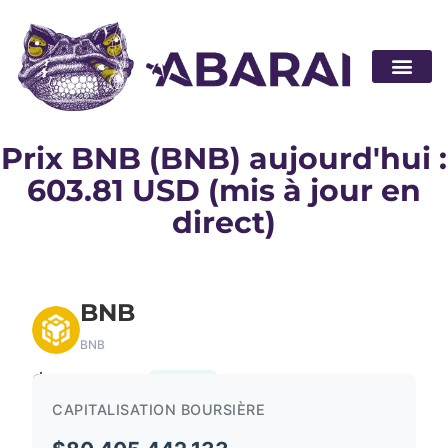
Devenir pa
Prix BNB (BNB) aujourd'hui :
603.81 USD (mis à jour en
direct)
BNB
BNB
$603.81
1.51%
CAPITALISATION BOURSIÈRE