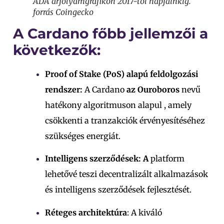
ADA árfolyamgrafikon 2017-től napjainkig.
forrás Coingecko
A Cardano főbb jellemzői a
következők:
Proof of Stake (PoS) alapú feldolgozási
rendszer:
A Cardano
az Ouroboros
nevű
hatékony algoritmuson alapul
, amely
csökkenti a tranzakciók érvényesítéséhez
szükséges energiát.
Intelligens szerződések: A
platform
lehetővé teszi decentralizált alkalmazások
és intelligens szerződések fejlesztését.
Réteges architektúra
: A kiváló