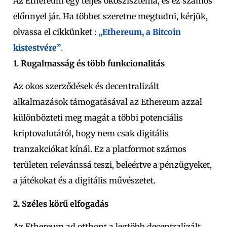
Az Ethereum egy teljes ökoszisztéma, és ez számos
előnnyel jár. Ha többet szeretne megtudni, kérjük,
olvassa el cikkünket :
„Ethereum, a Bitcoin
kistestvére”
.
1. Rugalmasság és több funkcionalitás
Az okos szerződések és decentralizált
alkalmazások támogatásával az Ethereum azzal
különbözteti meg magát a többi potenciális
kriptovalutától, hogy nem csak digitális
tranzakciókat kínál. Ez a platformot számos
területen relevánssá teszi, beleértve a pénzügyeket,
a játékokat és a digitális művészetet.
2. Széles körű elfogadás
Az Ethereum ad otthont a legtöbb decentralizált