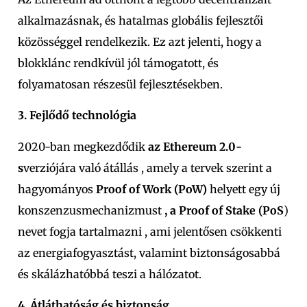
alkalmazásnak, és hatalmas globális fejlesztői
közösséggel rendelkezik. Ez azt jelenti, hogy a
blokklánc rendkívül jól támogatott, és
folyamatosan részesül fejlesztésekben.
3. Fejlődő technológia
2020-ban megkezdődik
az Ethereum 2.0-
s
verziójára való átállás
, amely a tervek szerint a
hagyományos
Proof of Work (PoW)
helyett
egy új
konszenzusmechanizmust
, a Proof of Stake (PoS
)
nevet fogja tartalmazni
, ami jelentősen csökkenti
az energiafogyasztást, valamint biztonságosabbá
és skálázhatóbbá teszi a hálózatot.
4. Átláthatóság és biztonság