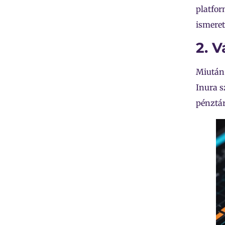
platfor
ismeret
2. V
Miután 
Inura s
pénztá