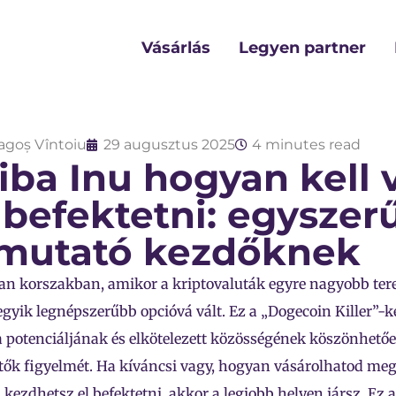
Vásárlás
Legyen partner
agoș Vîntoiu
29 augusztus 2025
4 minutes read
iba Inu hogyan kell 
 befektetni: egyszer
mutató kezdőknek
an korszakban, amikor a kriptovaluták egyre nagyobb tere
egyik legnépszerűbb opcióvá vált. Ez a „Dogecoin Killer”-ké
a potenciáljának és elkötelezett közösségének köszönhetően
tők figyelmét. Ha kíváncsi vagy, hogyan vásárolhatod meg
kezdhetsz el befektetni, akkor a legjobb helyen jársz. Ez