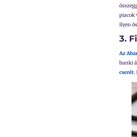
összegg
piacok 
ilyen ö
3. 
Az Aba
banki á
cserét
.