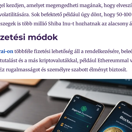
el kezdjen, amelyet megengedheti magának, hogy elveszíts
volatilitására. Sok befektető például úgy dönt, hogy 50-1
sszegek is több millió Shiba Inu-t hozhatnak az alacsony á
Fizetési módok
rai-on
többféle fizetési lehetőség áll a rendelkezésére, beleé
tutalást és a más kriptovalutákkal, például Ethereummal v
 Ez rugalmasságot és személyre szabott élményt biztosít.