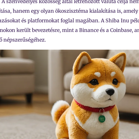
t. A szenvedélyes közösség által létrehozott valuta célja n
tása, hanem egy olyan ökoszisztéma kialakítása is, amely
zásokat és platformokat foglal magában. A Shiba Inu pél
mokon került bevezetésre, mint a Binance és a Coinbase, a
ő népszerűségéhez.