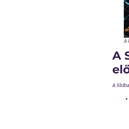
A 
A 
el
A Shiba