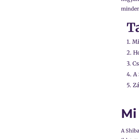
minden
T
1.
Mi
2.
Ho
3.
Cs
4.
A 
5.
Zá
Mi
A Shiba