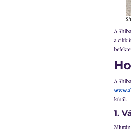
Sh
A Shiba
a cikk 
befekte
Ho
A Shiba
www.ab
kínál.
1. V
Miután 