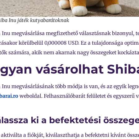
iba Inu játék kutyabarátoknak
 Inu megvásárlása megfizethető választásnak bizonyul, te
írásakor körülbelül 0,000008 USD. Ez a tulajdonsága optimá
tők számára, akik nem akarnak nagy összegeket kockázta
gyan vásárolhat Shib
 Inu megvásárlásának több módja is van, és az egyik legn
arai.ro
weboldal. Felhasználóbarát felületet és egyszerű v
álassza ki a befektetési összeg
aktiválta a fiókját, kiválaszthatja a befektetni kívánt öss