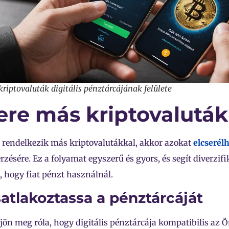
kriptovaluták digitális pénztárcájának felülete
ere más kriptovaluták
rendelkezik más kriptovalutákkal, akkor azokat
elcserélh
zésére. Ez a folyamat egyszerű és gyors, és segít diverzifik
, hogy fiat pénzt használnál.
satlakoztassa a pénztárcáját
ön meg róla, hogy digitális pénztárcája kompatibilis az Ö