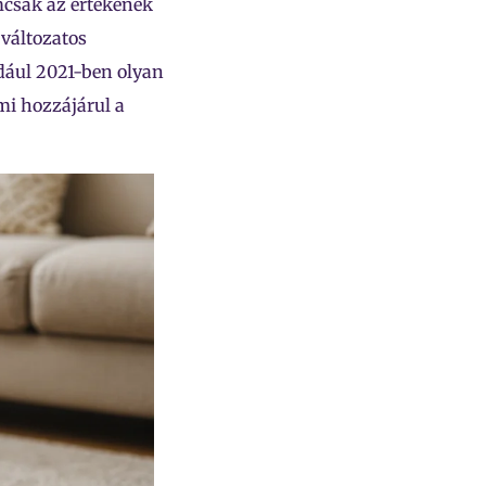
emcsak az értékének
 változatos
dául 2021-ben olyan
mi hozzájárul a