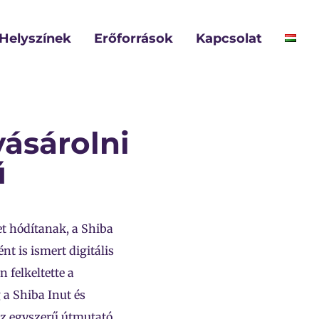
Helyszínek
Erőforrások
Kapcsolat
vásárolni
ű
t hódítanak, a Shiba
nt is ismert digitális
 felkeltette a
 a Shiba Inut és
 az egyszerű útmutató