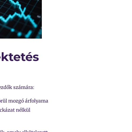
ektetés
kezdők számára:
körül mozgó árfolyama
ckázat nélkül