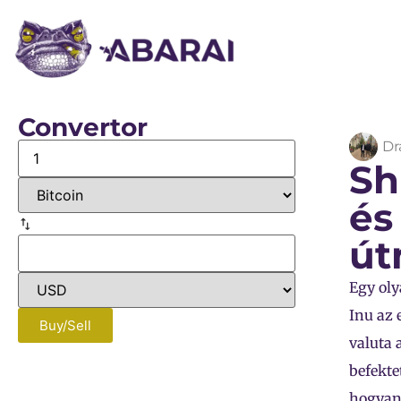
Convertor
Dr
Sh
és
út
Egy oly
Inu az 
Buy/Sell
valuta 
befekte
hogyan 