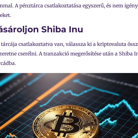
mmal. A pénztárca csatlakoztatása egyszerű, és nem igényel
eket.
ásároljon Shiba Inu
tárcája csatlakoztatva van, válassza ki a kriptovaluta öss
zeretne cserélni. A tranzakció megerősítése után a Shiba In
rcádba.