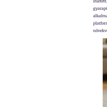
ihletet
gyarapí
alkalma
platfor
növekv