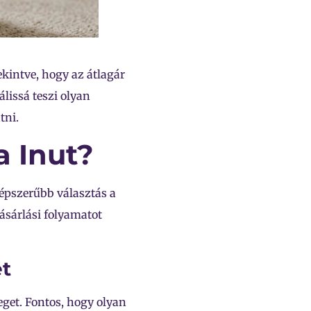
kintve, hogy az átlagár
lissá teszi olyan
tni.
a Inut?
épszerűbb választás a
ásárlási folyamatot
et
zeget. Fontos, hogy olyan