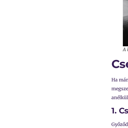
A 
Cs
Ha már 
megszer
anélkül
1. C
Győződj