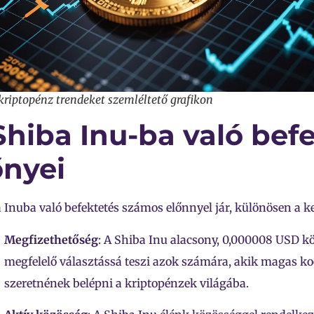
kriptopénz trendeket szemléltető grafikon
Shiba Inu-ba való bef
őnyei
 Inuba való befektetés számos előnnyel jár, különösen a 
Megfizethetőség
: A Shiba Inu alacsony, 0,000008 USD 
megfelelő választássá teszi azok számára, akik magas ko
szeretnének belépni a kriptopénzek világába.