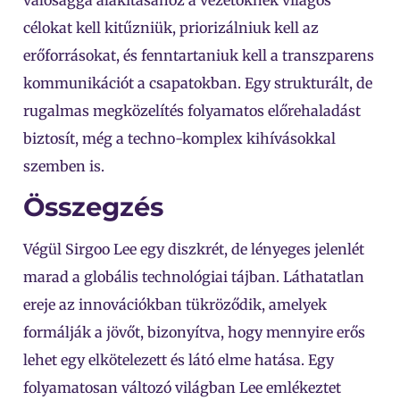
valósággá alakításához a vezetőknek világos
célokat kell kitűzniük, priorizálniuk kell az
erőforrásokat, és fenntartaniuk kell a transzparens
kommunikációt a csapatokban. Egy strukturált, de
rugalmas megközelítés folyamatos előrehaladást
biztosít, még a techno-komplex kihívásokkal
szemben is.
Összegzés
Végül Sirgoo Lee egy diszkrét, de lényeges jelenlét
marad a globális technológiai tájban. Láthatatlan
ereje az innovációkban tükröződik, amelyek
formálják a jövőt, bizonyítva, hogy mennyire erős
lehet egy elkötelezett és látó elme hatása. Egy
folyamatosan változó világban Lee emlékeztet