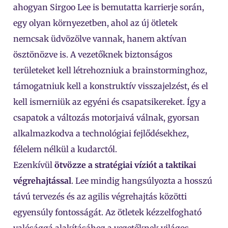
ahogyan Sirgoo Lee is bemutatta karrierje során,
egy olyan környezetben, ahol az új ötletek
nemcsak üdvözölve vannak, hanem aktívan
ösztönözve is. A vezetőknek biztonságos
területeket kell létrehozniuk a brainstorminghoz,
támogatniuk kell a konstruktív visszajelzést, és el
kell ismerniük az egyéni és csapatsikereket. Így a
csapatok a változás motorjaivá válnak, gyorsan
alkalmazkodva a technológiai fejlődésekhez,
félelem nélkül a kudarctól.
Ezenkívül
ötvözze a stratégiai víziót a taktikai
végrehajtással
. Lee mindig hangsúlyozta a hosszú
távú tervezés és az agilis végrehajtás közötti
egyensúly fontosságát. Az ötletek kézzelfogható