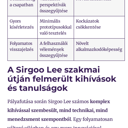
a csapatban
perspektívák
összegyűjtése
Gyors
Minimális
Kockázatok
kísérletezés
prototípusokkal
csökkentése
való tesztelés
Folyamatos
A felhasználói
Növelt
visszajelzés
vélemények
alkalmazkodóképesség
összegyűjtése
A Sirgoo Lee szakmai
útján felmerült kihívások
és tanulságok
Pályafutása során Sirgoo Lee számos
komplex
kihívással szembesült, mind technikai, mind
menedzsment szempontból
. Egy folyamatosan
változó világban és egy gyors innovációval