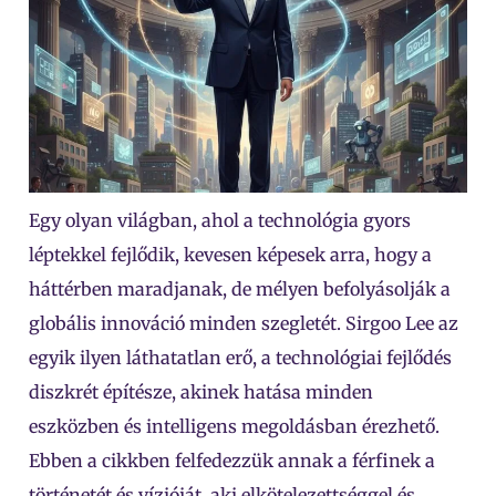
Egy olyan világban, ahol a technológia gyors
léptekkel fejlődik, kevesen képesek arra, hogy a
háttérben maradjanak, de mélyen befolyásolják a
globális innováció minden szegletét. Sirgoo Lee az
egyik ilyen láthatatlan erő, a technológiai fejlődés
diszkrét építésze, akinek hatása minden
eszközben és intelligens megoldásban érezhető.
Ebben a cikkben felfedezzük annak a férfinek a
történetét és vízióját, aki elkötelezettséggel és