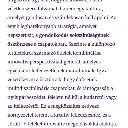
véletlenszerű folyamat, hanem egy kultúra,
amelyet gondosan és szándékosan kell ápolni. Az
egyik leghatékonyabb stratégia, amelyet
népszerűsít, a
gondolkodás sokszínűségének
ösztönzése
a csapatokban. Szerinte a különböző
területekről származó ötletek kombinálása
innovatív perspektívákat generál, amelyek
egyébként felfedezetlenek maradnának. Így a
vezetőket arra ösztönzik, hogy építsenek
multidiszciplináris csapatokat, és támogassák a
nyílt párbeszédet, félelem nélkül a kudarctól vagy
az ítélkezéstől. Ez a megközelítés kedvező
környezetet teremt a kreatív felfedezéshez, és a
„őrült” ötleteket innovatív megoldásokká alakítja.