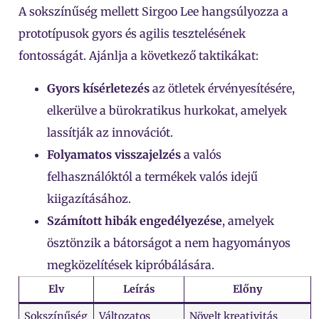
A sokszínűség mellett Sirgoo Lee hangsúlyozza a
prototípusok gyors és agilis tesztelésének
fontosságát. Ajánlja a következő taktikákat:
Gyors kísérletezés
az ötletek érvényesítésére,
elkerülve a bürokratikus hurkokat, amelyek
lassítják az innovációt.
Folyamatos visszajelzés
a valós
felhasználóktól a termékek valós idejű
kiigazításához.
Számított hibák engedélyezése
, amelyek
ösztönzik a bátorságot a nem hagyományos
megközelítések kipróbálására.
Elv
Leírás
Előny
Sokszínűség
Változatos
Növelt kreativitás