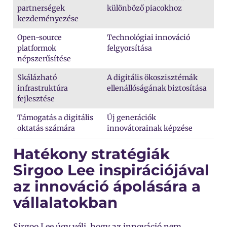
partnerségek
különböző piacokhoz
kezdeményezése
Open-source
Technológiai innováció
platformok
felgyorsítása
népszerűsítése
Skálázható
A digitális ökoszisztémák
infrastruktúra
ellenállóságának biztosítása
fejlesztése
Támogatás a digitális
Új generációk
oktatás számára
innovátorainak képzése
Hatékony stratégiák
Sirgoo Lee inspirációjával
az innováció ápolására a
vállalatokban
Sirgoo Lee úgy véli, hogy az innováció nem