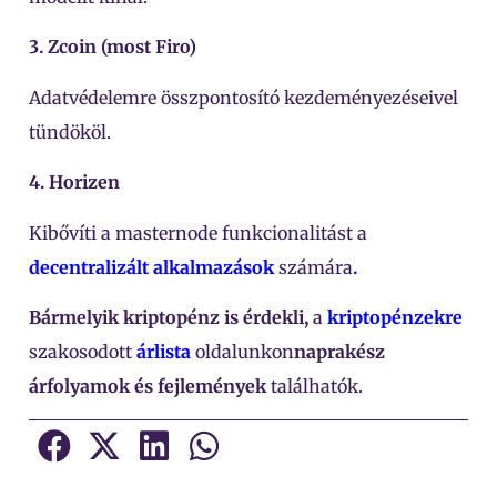
3. Zcoin (most Firo)
Adatvédelemre összpontosító kezdeményezéseivel
tündököl.
4. Horizen
Kibővíti a masternode funkcionalitást a
decentralizált alkalmazások
számára
.
Bármelyik kriptopénz is érdekli,
a
kriptopénzekre
szakosodott
árlista
oldalunkon
naprakész
árfolyamok és fejlemények
találhatók.