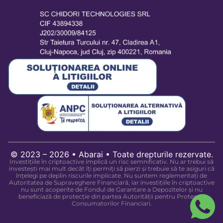
© 2023 – 2026 • Abarai • Toate drepturile rezervate.
Investițiile în criptoactive implică un risc semnificativ. Nu ar trebui să
investești mai mult decât îți permiți să pierzi și trebuie să te asiguri că
înțelegi pe deplin riscurile implicate. Nu suntem reglementați de
Autoritatea de Supraveghere Financiară, iar investițiile în criptoactive
nu sunt acoperite de Fondul de Garantare a Depozitelor și nu
beneficiază de protecție din partea Autorității pentru Protecția
Consumatorilor Financiari.