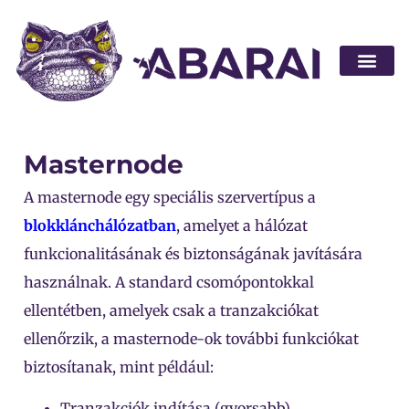
Legyen part
Masternode
A masternode egy speciális szervertípus a
blokklánchálózatban
, amelyet a hálózat
funkcionalitásának és biztonságának javítására
használnak. A standard csomópontokkal
ellentétben, amelyek csak a tranzakciókat
ellenőrzik, a masternode-ok további funkciókat
biztosítanak, mint például:
Tranzakciók indítása (gyorsabb)