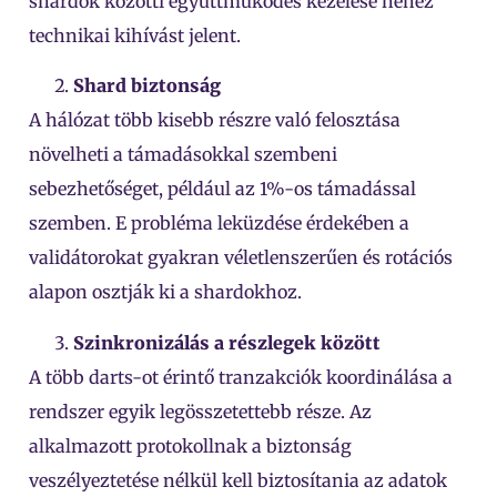
shardok közötti együttműködés kezelése nehéz
technikai kihívást jelent.
Shard biztonság
A hálózat több kisebb részre való felosztása
növelheti a támadásokkal szembeni
sebezhetőséget, például az 1%-os támadással
szemben. E probléma leküzdése érdekében a
validátorokat gyakran véletlenszerűen és rotációs
alapon osztják ki a shardokhoz.
Szinkronizálás a részlegek között
A több darts-ot érintő tranzakciók koordinálása a
rendszer egyik legösszetettebb része. Az
alkalmazott protokollnak a biztonság
veszélyeztetése nélkül kell biztosítania az adatok