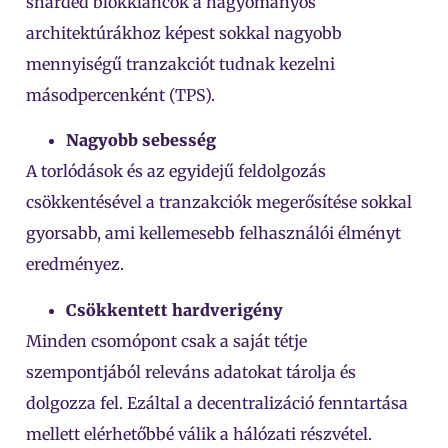
sharded blokkláncok a hagyományos
architektúrákhoz képest sokkal nagyobb
mennyiségű tranzakciót tudnak kezelni
másodpercenként (TPS).
Nagyobb sebesség
A torlódások és az egyidejű feldolgozás
csökkentésével a tranzakciók megerősítése sokkal
gyorsabb, ami kellemesebb felhasználói élményt
eredményez.
Csökkentett hardverigény
Minden csomópont csak a saját tétje
szempontjából releváns adatokat tárolja és
dolgozza fel. Ezáltal a decentralizáció fenntartása
mellett elérhetőbbé válik a hálózati részvétel.