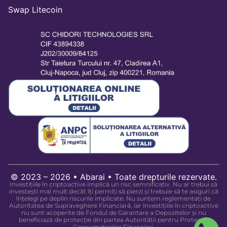
Swap Litecoin
© 2023 – 2026 • Abarai • Toate drepturile rezervate.
Investițiile în criptoactive implică un risc semnificativ. Nu ar trebui să
investești mai mult decât îți permiți să pierzi și trebuie să te asiguri că
înțelegi pe deplin riscurile implicate. Nu suntem reglementați de
Autoritatea de Supraveghere Financiară, iar investițiile în criptoactive
nu sunt acoperite de Fondul de Garantare a Depozitelor și nu
beneficiază de protecție din partea Autorității pentru Protecția
Consumatorilor Financiari.