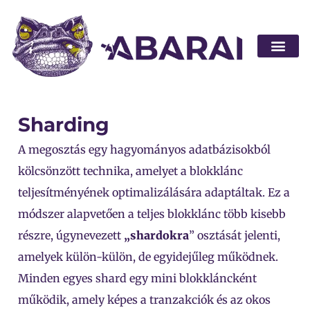
Legyen part
Sharding
A megosztás egy hagyományos adatbázisokból
kölcsönzött technika, amelyet a blokklánc
teljesítményének optimalizálására adaptáltak. Ez a
módszer alapvetően a teljes blokklánc több kisebb
részre, úgynevezett
„shardokra
” osztását jelenti,
amelyek külön-külön, de egyidejűleg működnek.
Minden egyes shard egy mini blokkláncként
működik, amely képes a tranzakciók és az okos