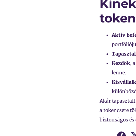
Kinek
token
Aktív bef
portfóliój
Tapaszta
Kezdők
, 
lenne.
Kisvállal
különböző 
Akár tapasztalt 
a tokencsere tö
biztonságos és