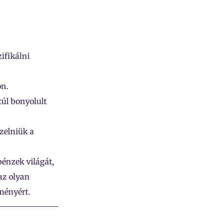
ifikálni
on.
túl bonyolult
ezelniük a
opénzek világát,
az olyan
ményért.