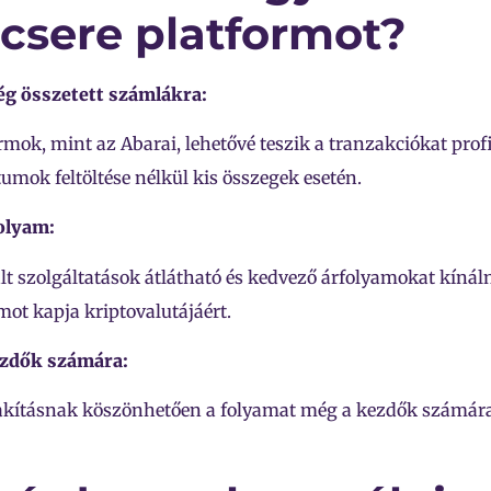
csere platformot?
ég összetett számlákra:
rmok, mint az Abarai, lehetővé teszik a tranzakciókat prof
mok feltöltése nélkül kis összegek esetén.
olyam:
ált szolgáltatások átlátható és kedvező árfolyamokat kínáln
mot kapja kriptovalutájáért.
ezdők számára:
alakításnak köszönhetően a folyamat még a kezdők számár