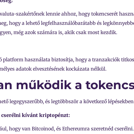
tőség:
ovaluta-szakértőnek lennie ahhoz, hogy tokencserét haszn
meg, hogy a lehető legfelhasználóbarátabb és legkönnyebb
gyen, még azok számára is, akik csak most kezdik.
platform használata biztosítja, hogy a tranzakciók titkos
mélyes adatok elvesztésének kockázata nélkül.
n működik a tokencs
hető legegyszerűbb, és legtöbbször a következő lépésekben
a cserélni kívánt kriptopénzt:
ául, hogy van Bitcoinod, és Ethereumra szeretnéd cserélni.