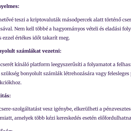
nyelmes:
hetővé teszi a kriptovaluták másodpercek alatt történő cser
ásával. Nem kell többé a hagyományos vételi és eladási fo
 ezzel értékes időt takarít meg.
nyolult számlákat vezetni:
cserét kínáló platform leegyszerűsíti a folyamatot a felha
 szükség bonyolult számlák létrehozására vagy feleslege
akciókhoz.
itás:
sere-szolgáltatást vesz igénybe, elkerülheti a pénzvesztes
iatt, amelyek több kézi kereskedés esetén előfordulhatna