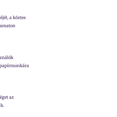
éjét, a köztes
lyamaton
sználók
s papírmunkára
éget az
k.