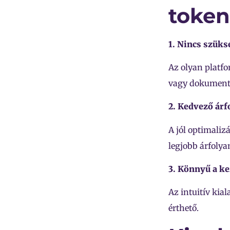
token
1. Nincs szüks
Az olyan platfo
vagy dokumentu
2. Kedvező árf
A jól optimaliz
legjobb árfolya
3. Könnyű a k
Az intuitív ki
érthető.