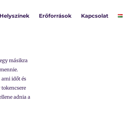
Helyszínek
Erőforrások
Kapcsolat
 egy másikra
lmennie.
 ami időt és
y tokencsere
ellene adnia a