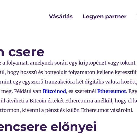
Vásárlás
Legyen partner
n csere
z a folyamat, amelynek során egy kriptopénzt vagy tokent
kül, hogy hosszú és bonyolult folyamaton kellene keresztü
 mint egy egyszerű tranzakcióra két digitális valuta között,
t meg. Például van
Bitcoinod
, és szeretnél
Ethereumot
. Eg
ül átviheti a Bitcoin értékét Ethereumra anélkül, hogy el k
atformon, kivenni a pénzt és külön Ethereumot vásárolni.
encsere előnyei