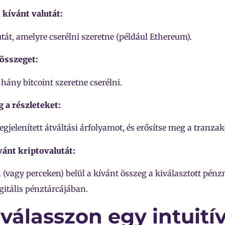
a kívánt valutát:
tát, amelyre cserélni szeretne (például Ethereum).
 összeget:
 hány bitcoint szeretne cserélni.
g a részleteket:
gjelenített átváltási árfolyamot, és erősítse meg a tranzak
vánt kriptovalutát:
(vagy perceken) belül a kívánt összeg a kiválasztott pé
gitális pénztárcájában.
 válasszon egy intuití