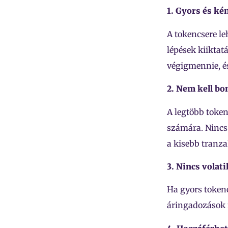
1. Gyors és ké
A tokencsere le
lépések kiiktat
végigmennie, és
2. Nem kell bo
A legtöbb token
számára. Nincs
a kisebb tranz
3. Nincs volatil
Ha gyors tokenc
áringadozások m