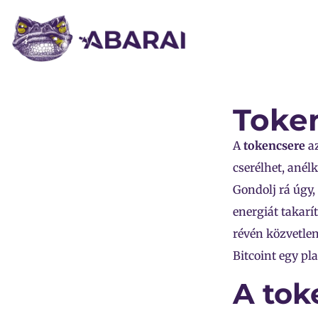
Toke
A
tokencsere
a
cserélhet, anél
Gondolj rá úgy,
energiát takarí
révén közvetlen
Bitcoint egy pl
A tok