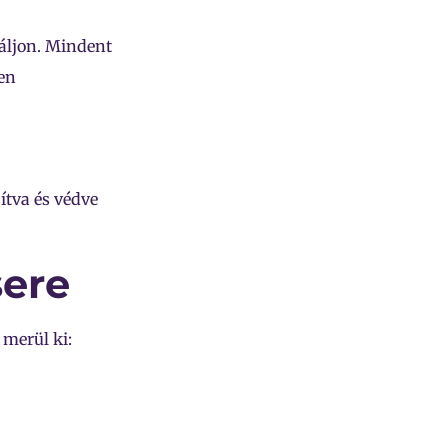
áljon. Mindent
en
ítva és védve
ere
 merül ki: