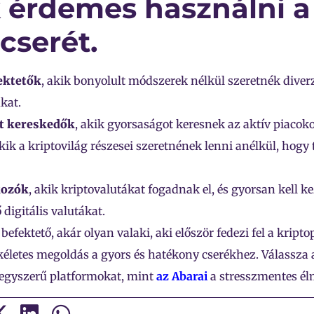
 érdemes használni a
cserét.
ektetők
, akik bonyolult módszerek nélkül szeretnék diverz
ukat.
lt kereskedők
, akik gyorsaságot keresnek az aktív piacok
akik a kriptovilág részesei szeretnének lenni anélkül, hogy 
kozók
, akik kriptovalutákat fogadnak el, és gyorsan kell k
digitális valutákat.
befektető, akár olyan valaki, aki először fedezi fel a kript
kéletes megoldás a gyors és hatékony cserékhez. Válassza 
 egyszerű platformokat, mint
az Abarai
a stresszmentes él