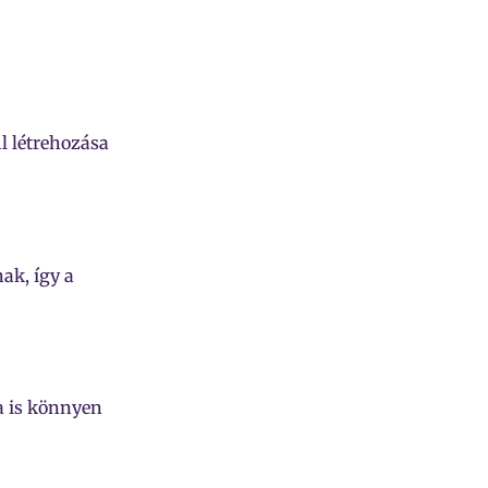
il létrehozása
ak, így a
a is könnyen