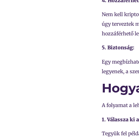
4. Hozzáférhe
Nem kell kript
úgy terveztek 
hozzáférhető le
5. Biztonság:
Egy megbízható 
legyenek, a sze
Hogya
A folyamat a le
1. Válassza ki 
Tegyük fel péld