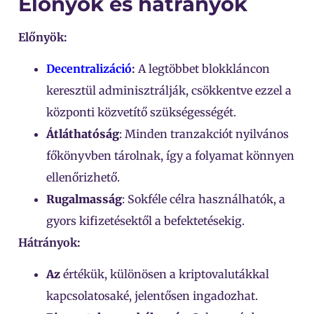
Előnyök és hátrányok
Előnyök:
Decentralizáció
:
A legtöbbet blokkláncon
keresztül adminisztrálják, csökkentve ezzel a
központi közvetítő szükségességét.
Átláthatóság
: Minden tranzakciót nyilvános
főkönyvben tárolnak, így a folyamat könnyen
ellenőrizhető.
Rugalmasság
: Sokféle célra használhatók, a
gyors kifizetésektől a befektetésekig.
Hátrányok:
Az
értékük, különösen a kriptovalutákkal
kapcsolatosaké, jelentősen ingadozhat.