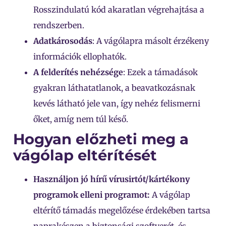
Rosszindulatú kód akaratlan végrehajtása a
rendszerben.
Adatkárosodás
: A vágólapra másolt érzékeny
információk ellophatók.
A felderítés nehézsége
: Ezek a támadások
gyakran láthatatlanok, a beavatkozásnak
kevés látható jele van, így nehéz felismerni
őket, amíg nem túl késő.
Hogyan előzheti meg a
vágólap eltérítését
Használjon jó hírű vírusirtót/kártékony
programok elleni programot:
A vágólap
eltérítő támadás megelőzése érdekében tartsa
naprakészen a biztonsági szoftverét, és