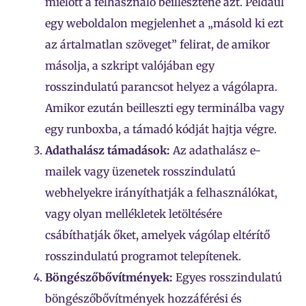
mielőtt a felhasználó beillesztené azt. Például
egy weboldalon megjelenhet a „másold ki ezt
az ártalmatlan szöveget” felirat, de amikor
másolja, a szkript valójában egy
rosszindulatú parancsot helyez a vágólapra.
Amikor ezután beilleszti egy terminálba vagy
egy runboxba, a támadó kódját hajtja végre.
Adathalász támadások:
Az adathalász e-
mailek vagy üzenetek rosszindulatú
webhelyekre irányíthatják a felhasználókat,
vagy olyan mellékletek letöltésére
csábíthatják őket, amelyek vágólap eltérítő
rosszindulatú programot telepítenek.
Böngészőbővítmények:
Egyes rosszindulatú
böngészőbővítmények hozzáférési és