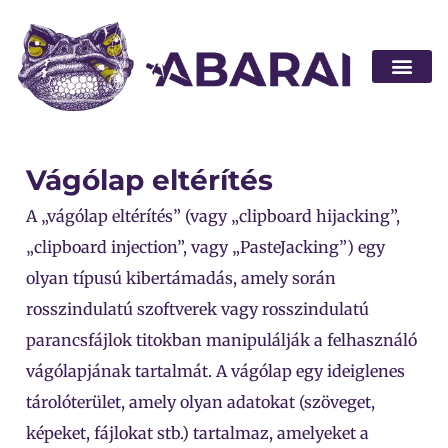
Legyen part
Vágólap eltérítés
A „vágólap eltérítés” (vagy „clipboard hijacking”,
„clipboard injection”, vagy „PasteJacking”) egy
olyan típusú kibertámadás, amely során
rosszindulatú szoftverek vagy rosszindulatú
parancsfájlok titokban manipulálják a felhasználó
vágólapjának tartalmát. A vágólap egy ideiglenes
tárolóterület, amely olyan adatokat (szöveget,
képeket, fájlokat stb.) tartalmaz, amelyeket a