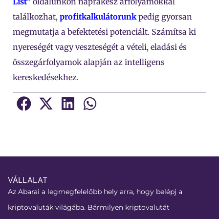
List”
oldalunkon naprakész árfolyamokkal
találkozhat,
profitkalkulátorunk
pedig gyorsan
megmutatja a befektetési potenciált. Számítsa ki
nyereségét vagy veszteségét a vételi, eladási és
összegárfolyamok alapján az intelligens
kereskedésekhez.
VÁLLALAT
Az Abarai a legmegfelelőbb hely arra, hogy belépj a
kriptovaluták világába. Bármilyen kriptovalutát