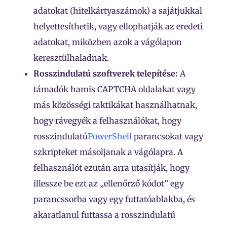
adatokat (hitelkártyaszámok) a sajátjukkal
helyettesíthetik, vagy ellophatják az eredeti
adatokat, miközben azok a vágólapon
keresztülhaladnak.
Rosszindulatú szoftverek telepítése:
A
támadók hamis CAPTCHA oldalakat vagy
más közösségi taktikákat használhatnak,
hogy rávegyék a felhasználókat, hogy
rosszindulatú
PowerShell
parancsokat vagy
szkripteket másoljanak a vágólapra. A
felhasználót ezután arra utasítják, hogy
illessze be ezt az „ellenőrző kódot” egy
parancssorba vagy egy futtatóablakba, és
akaratlanul futtassa a rosszindulatú