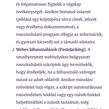
és folyamatosan figyelik a vágólap
tevékenységét. Amikor bemásol valamit
(például egy kriptopénz tárca címét, jelszót
vagy érzékeny dokumentumot), a
rosszindulatú program elfogja az információt,
és gyorsan kicseréli azt a támadó adataira.
Webes kihasználások (PasteJacking):
A
veszélyeztetett webhelyekre beágyazott
rosszindulatú szkriptek úgy tervezhetők,
hogy érzékeljék, ha a felhasználó szöveget
másol az adott oldalról. Amikor másolási
műveletet hajt végre, a szkript automatikusan
rosszindulatú kóddal vagy egy másik linkkel
helyettesítheti a másolt tartalmat, még