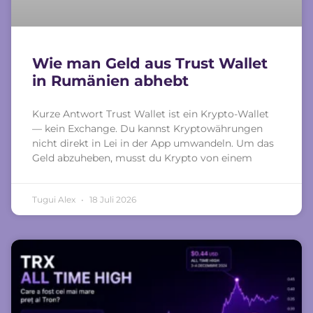
Wie man Geld aus Trust Wallet
in Rumänien abhebt
Kurze Antwort Trust Wallet ist ein Krypto-Wallet
— kein Exchange. Du kannst Kryptowährungen
nicht direkt in Lei in der App umwandeln. Um das
Geld abzuheben, musst du Krypto von einem
Tugui Alex
18 Juli 2026