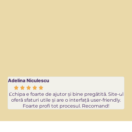
Adelina Niculescu
Re






Echipa e foarte de ajutor și bine pregătită. Site-ul
oferă sfaturi utile și are o interfață user-friendly.
Foarte profi tot procesul. Recomand!