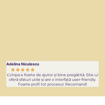
Adelina Niculescu
Re






Echipa e foarte de ajutor și bine pregătită. Site-ul
oferă sfaturi utile și are o interfață user-friendly.
Foarte profi tot procesul. Recomand!