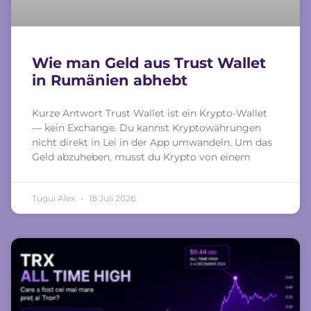
Wie man Geld aus Trust Wallet
in Rumänien abhebt
Kurze Antwort Trust Wallet ist ein Krypto-Wallet
— kein Exchange. Du kannst Kryptowährungen
nicht direkt in Lei in der App umwandeln. Um das
Geld abzuheben, musst du Krypto von einem
Tugui Alex
18 Juli 2026