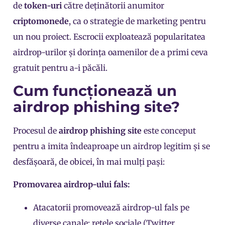
de
t
oken-uri
către deținătorii anumitor
criptomonede
, ca o strategie de marketing pentru
un nou proiect. Escrocii exploatează popularitatea
airdrop-urilor și dorința oamenilor de a primi ceva
gratuit pentru a-i păcăli.
Cum funcționează un
airdrop phishing site?
Procesul de
airdrop phishing site
este conceput
pentru a imita îndeaproape un airdrop legitim și se
desfășoară, de obicei, în mai mulți pași:
Promovarea airdrop-ului fals:
Atacatorii promovează airdrop-ul fals pe
diverse canale: rețele sociale (Twitter,