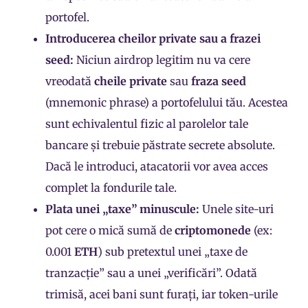
portofel.
Introducerea cheilor private sau a frazei
seed:
Niciun airdrop legitim nu va cere
vreodată
cheile private
sau
fraza seed
(mnemonic phrase) a portofelului tău. Acestea
sunt echivalentul fizic al parolelor tale
bancare și trebuie păstrate secrete absolute.
Dacă le introduci, atacatorii vor avea acces
complet la fondurile tale.
Plata unei „taxe” minuscule:
Unele site-uri
pot cere o mică sumă de
criptomonede
(ex:
0.001
ETH
) sub pretextul unei „taxe de
tranzacție” sau a unei „verificări”. Odată
trimisă, acei bani sunt furați, iar token-urile