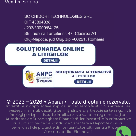
Vender Solana
© 2023 – 2026 • Abarai • Toate drepturile rezervate.
Investițiile în criptoactive implică un risc semnificativ. Nu ar trebui să
investești mai mult decât îți permiți să pierzi și trebuie să te asiguri că
înțelegi pe deplin riscurile implicate. Nu suntem reglementați de
Autoritatea de Supraveghere Financiară, iar investițiile în criptoactive
nu sunt acoperite de Fondul de Garantare a Depozitelor și nu
beneficiază de protecție din partea Autorității pentru Protecția
Consumatorilor Financiari.