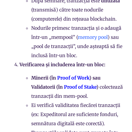
După semnare, tranzacția este
difuzată
(transmisă) către toate nodurile
(computerele) din rețeaua blockchain.
Nodurile primesc tranzacția și o adaugă
într-un „mempool” (
memory pool
) sau
„pool de tranzacții”, unde așteaptă să fie
inclusă într-un
bloc
.
Verificarea și includerea într-un bloc:
Minerii (în
Proof of Work
) sau
Validatorii (în
Proof of Stake
)
colectează
tranzacții din mem-pool.
Ei verifică validitatea fiecărei tranzacții
(ex: Expeditorul are suficiente fonduri,
semnătura digitală
este corectă).