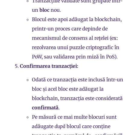
Tranzacțiile validate sunt grupate într-
un
bloc
nou.
Blocul este apoi adăugat la blockchain,
printr-un proces care depinde de
mecanismul de consens al rețelei (ex:
rezolvarea unui puzzle criptografic în
PoW, sau validarea prin miză în PoS).
Confirmarea tranzacției:
Odată ce tranzacția este inclusă într-un
bloc și acel bloc este adăugat la
blockchain, tranzacția este considerată
confirmată
.
Pe măsură ce mai multe blocuri sunt
adăugate
după
blocul care conține