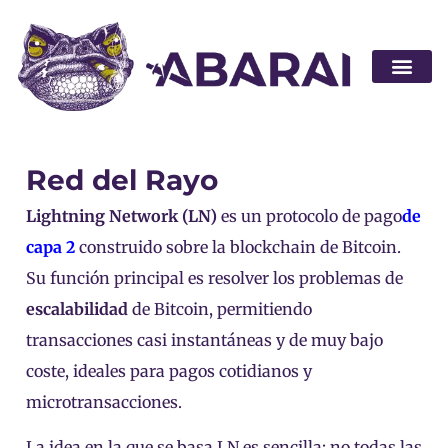
Hágase socio
Red del Rayo
Lightning Network (LN)
es un protocolo de pago
de
capa 2
construido sobre la blockchain de Bitcoin.
Su función principal es resolver los problemas de
escalabilidad
de Bitcoin, permitiendo
transacciones casi instantáneas y de muy bajo
coste, ideales para pagos cotidianos y
microtransacciones.
La idea en la que se basa LN es sencilla: no todas las